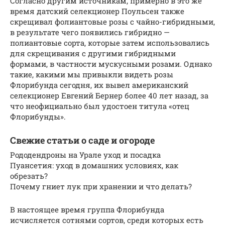
Согласно другим источникам, примерно в это же
время датский селекционер Поульсен также
скрещивал фолиантовые розы с чайно-гибридными,
в результате чего появились гибридно —
полиантовые сорта, которые затем использовались
для скрещивания с другими гибридными
формами, в частности мускусными розами. Однако
такие, какими мы привыкли видеть розы
Флорибунда сегодня, их вывел американский
селекционер Евгений Бернер более 40 лет назад, за
что неофициально был удостоен титула «отец
Флорибунды».
Свежие статьи о саде и огороде
Рододендроны на Урале уход и посадка
Пуансетия: уход в домашних условиях, как
обрезать?
Почему гниет лук при хранении и что делать?
В настоящее время группа Флорибунда
исчисляется сотнями сортов, среди которых есть