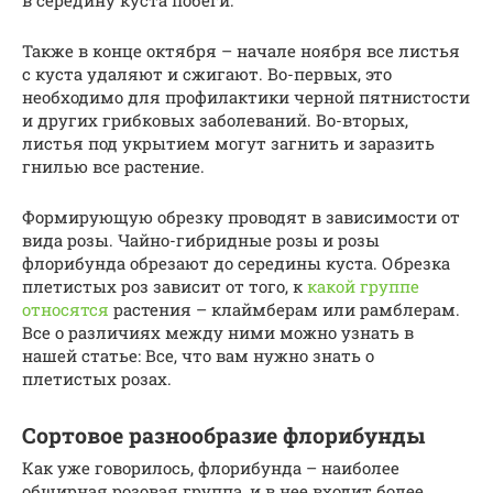
в середину куста побеги.
Также в конце октября – начале ноября все листья
с куста удаляют и сжигают. Во-первых, это
необходимо для профилактики черной пятнистости
и других грибковых заболеваний. Во-вторых,
листья под укрытием могут загнить и заразить
гнилью все растение.
Формирующую обрезку проводят в зависимости от
вида розы. Чайно-гибридные розы и розы
флорибунда обрезают до середины куста. Обрезка
плетистых роз зависит от того, к
какой группе
относятся
растения – клаймберам или рамблерам.
Все о различиях между ними можно узнать в
нашей статье: Все, что вам нужно знать о
плетистых розах.
Сортовое разнообразие флорибунды
Как уже говорилось, флорибунда – наиболее
обширная розовая группа, и в нее входит более