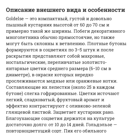
Описание внешнего вида и особенности
Goldelse — это компактный, густой и довольно
пышный кустарник высотой от 60 до 70 см и
примерно такой же ширины. Побеги декоративного
многолетника обычно прямостоячие, но также
могут быть склонны к ветвлению. Плотные бутоны
формируются в соцветиях по 3−5 штук и после
раскрытия представляют собой махровые,
ностальгические, переливчатые золотисто-
янтарные цветки среднего размера (6−10 см в
диаметре), в окраске которых нередко
прослеживаются медные или оранжевые нотки.
Составляющие их лепестки (около 25 в каждом
бутоне) слегка гофрированные. Цветки источают
легкий, сладковатый, фруктовый аромат и
эффектно контрастируют с оливково-зеленой
глянцевой листвой. Зацветает кустарник рано.
Благоухающие соцветия держатся на культуре
достаточно долго: от 10 до 14 дней. Гольдэльзе —
повторноцветущий сорт. Пик его обильного