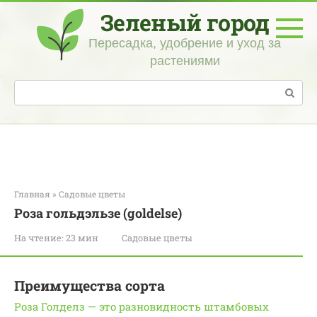
Перейти
Зеленый город
к
контенту
Пересадка, удобрение и уход за
растениями
Поиск:
Главная
»
Садовые цветы
Роза гольдэльзе (goldelse)
На чтение:
23 мин
Садовые цветы
Преимущества сорта
Роза Голделз — это разновидность штамбовых