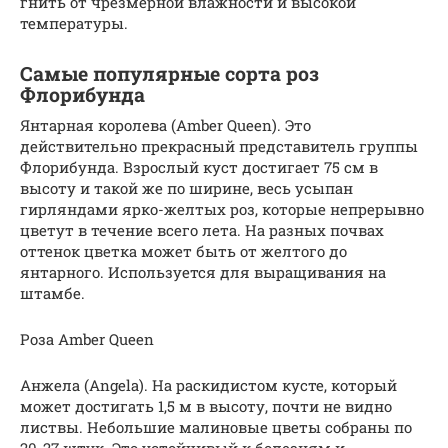
гнить от чрезмерной влажности и высокой
температуры.
Самые популярные сорта роз
Флорибунда
Янтарная королева (Amber Queen). Это
действительно прекрасный представитель группы
Флорибунда. Взрослый куст достигает 75 см в
высоту и такой же по ширине, весь усыпан
гирляндами ярко-желтых роз, которые непрерывно
цветут в течение всего лета. На разных почвах
оттенок цветка может быть от желтого до
янтарного. Используется для выращивания на
штамбе.
Роза Amber Queen
Анжела (Angela). На раскидистом кусте, который
может достигать 1,5 м в высоту, почти не видно
листвы. Небольшие малиновые цветы собраны по
20-27 штук. Это устойчивый к болезням и