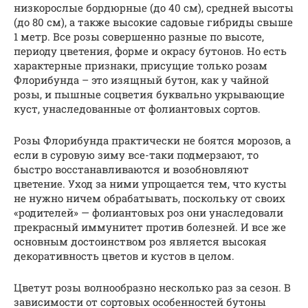
низкорослые бордюрные (до 40 см), средней высоты
(до 80 см), а также высокие садовые гибриды свыше
1 метр. Все розы совершенно разные по высоте,
периоду цветения, форме и окрасу бутонов. Но есть
характерные признаки, присущие только розам
Флорибунда – это изящный бутон, как у чайной
розы, и пышные соцветия буквально укрывающие
куст, унаследованные от фолиантовых сортов.
Розы Флорибунда практически не боятся морозов, а
если в суровую зиму все-таки подмерзают, то
быстро восстанавливаются и возобновляют
цветение. Уход за ними упрощается тем, что кусты
не нужно ничем обрабатывать, поскольку от своих
«родителей» — фолиантовых роз они унаследовали
прекрасный иммунитет против болезней. И все же
основным достоинством роз является высокая
декоративность цветов и кустов в целом.
Цветут розы волнообразно несколько раз за сезон. В
зависимости от сортовых особенностей бутоны