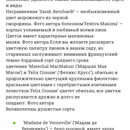
и виды
Несравненная ‘Sarah Bernhardt’ — необыкновенный
цвет мороженого из черной
смородины. Фото автора болезням’Festiva Maxima’ —
хорошо узнаваемый и любимый всеми пион.
Цветок имеет характерные малиновые
мазки. Фото автора Если вы желаете расширить
цветовую палитру пионов в вашем саду, из
старинных заслуживают внимания французский
темно-бордовый сорт среднего срока
цветения ‘Marechal MacMahon’ (‘Маршал Мак
Магон’) и ‘Felix Crousse’ (‘Феликс Крусс’), обильно и
продолжительно цветущий крупными фиолетово-
красными цветками с серебристыми кончиками
лепестков.’Felix Crousse’ цветет обильно, все цветки
распускаются дружно и долго не
опадают. Фото автора
Великолепны душистые сорта:
‘Madame de Verneville’ (‘Мадам де
Верневиль’) — бело-розовый, имеет запах