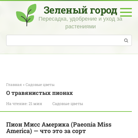
Перейти
Зеленый город
к
контенту
Пересадка, удобрение и уход за
растениями
Поиск:
Главная
»
Садовые цветы
О травянистых пионах
На чтение:
21 мин
Садовые цветы
Пион Мисс Америка (Paeonia Miss
America) — что это за сорт