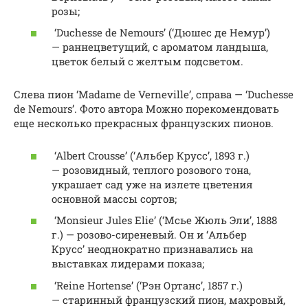
розы;
‘Duchesse de Nemours’ (‘Дюшес де Немур’)
— раннецветущий, с ароматом ландыша,
цветок белый с желтым подсветом.
Слева пион ‘Madame de Verneville’, справа — ‘Duchesse
de Nemours’. Фото автора Можно порекомендовать
еще несколько прекрасных французских пионов.
‘Albert Crousse’ (‘Альбер Крусс’, 1893 г.)
— розовидный, теплого розового тона,
украшает сад уже на излете цветения
основной массы сортов;
‘Monsieur Jules Elie’ (‘Мсье Жюль Эли’, 1888
г.) — розово-сиреневый. Он и ‘Альбер
Крусс’ неоднократно признавались на
выставках лидерами показа;
‘Reine Hortense’ (‘Рэн Ортанс’, 1857 г.)
— старинный французский пион, махровый,