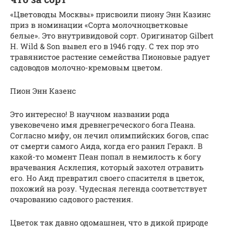
«Цветоводы Москвы» присвоили пиону Энн Казинс
приз в номинации «Сорта молочноцветковые
белые». Это внутривидовой сорт. Оригинатор Gilbert
H. Wild & Son вывел его в 1946 году. С тех пор это
травянистое растение семейства Пионовые радует
садоводов молочно-кремовым цветом.
Пион Энн Казенс
Это интересно! В научном названии рода
увековечено имя древнегреческого бога Пеана.
Согласно мифу, он лечил олимпийских богов, спас
от смерти самого Аида, когда его ранил Геракл. В
какой-то момент Пеан попал в немилость к богу
врачевания Асклепия, который захотел отравить
его. Но Аид превратил своего спасителя в цветок,
похожий на розу. Чудесная легенда соответствует
очарованию садового растения.
Цветок так давно одомашнен, что в дикой природе