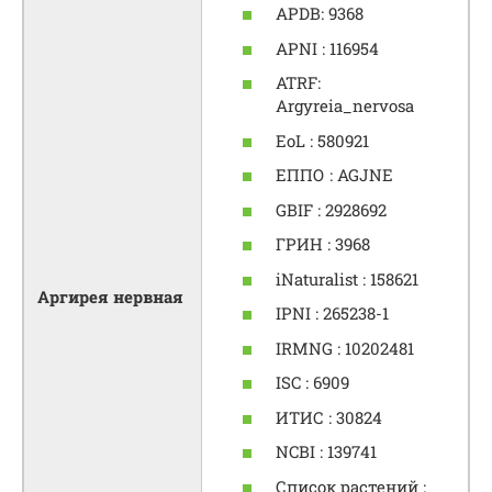
APDB: 9368
APNI : 116954
ATRF:
Argyreia_nervosa
EoL : 580921
ЕППО : AGJNE
GBIF : 2928692
ГРИН : 3968
iNaturalist : 158621
Аргирея нервная
IPNI : 265238-1
IRMNG : 10202481
ISC : 6909
ИТИС : 30824
NCBI : 139741
Список растений :