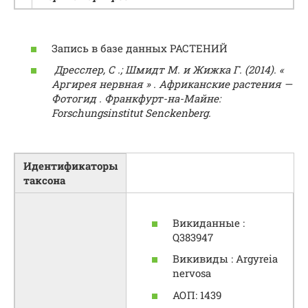
Запись в базе данных РАСТЕНИЙ
Дресслер, С .; Шмидт М. и Жижка Г. (2014). «
Аргирея нервная » . Африканские растения —
Фотогид . Франкфурт-на-Майне:
Forschungsinstitut Senckenberg.
Идентификаторы
таксона
Викиданные :
Q383947
Викивиды : Argyreia
nervosa
АОП: 1439