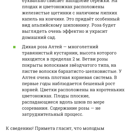
буквально свисает наподобие серёжки. На
плодах и цветоножках расположены
железистые щетинки с наличием липких
капель на кончике. Это придаёт особенный
вид альпийскому шиповнику. Роза будет
выглядеть очень эффектно и украсит
домашний сад.
Дикая роза Алтей — многолетний
травянистый кустарник, высота которого
находится в пределах 2 м. Ветви розы
покрыты волосками звёздчатого типа, на
листве волоски бархатисто-шелковистые. У
Алтея очень плотная корневая система. В
первые годы наблюдается бешеный рост
корней. Цветки расположены на коротеньких
цветоножках. Плоды плоские,
распадающиеся вдоль швов по мере
созревания. Содержание розы — не
затруднительный процесс.
К сведению! Примета гласит, что молодым