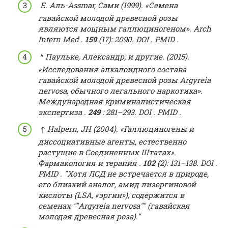
Е. Аль-Assmar, Сами (1999).
«Семена
гавайской молодой древесной розы
являются мощным галлюциногеном».
Arch
Intern Med
.
159
(17): 2090.
DOI
.
PMID
.
^
Паульке, Александр;
и другие.
(2015).
«Исследования алкалоидного состава
гавайской молодой древесной розы Argyreia
nervosa, обычного легального наркотика».
Международная криминалистическая
экспертиза
.
249
: 281–293.
DOI
.
PMID
.
↑ Halpern, JH (2004).
«Галлюциногены и
диссоциативные агенты, естественно
растущие в Соединенных Штатах».
Фармакология и терапия
.
102
(2): 131–138.
DOI
.
PMID
.
Хотя ЛСД не встречается в природе,
его близкий аналог, амид лизергиновой
кислоты (LSA, «эргин»), содержится в
семенах
Argyreia nervosa
(гавайская
молодая древесная роза).