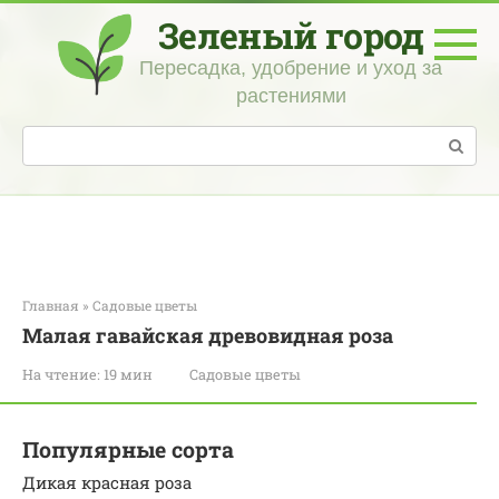
Перейти
Зеленый город
к
контенту
Пересадка, удобрение и уход за
растениями
Поиск:
Главная
»
Садовые цветы
Малая гавайская древовидная роза
На чтение:
19 мин
Садовые цветы
Популярные сорта
Дикая красная роза