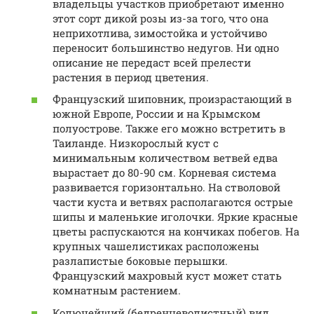
владельцы участков приобретают именно
этот сорт дикой розы из-за того, что она
неприхотлива, зимостойка и устойчиво
переносит большинство недугов. Ни одно
описание не передаст всей прелести
растения в период цветения.
Французский шиповник, произрастающий в
южной Европе, России и на Крымском
полуострове. Также его можно встретить в
Таиланде. Низкорослый куст с
минимальным количеством ветвей едва
вырастает до 80-90 см. Корневая система
развивается горизонтально. На стволовой
части куста и ветвях располагаются острые
шипы и маленькие иголочки. Яркие красные
цветы распускаются на кончиках побегов. На
крупных чашелистиках расположены
разлапистые боковые перышки.
Французский махровый куст может стать
комнатным растением.
Колючейший (бедренцеволистный) вид