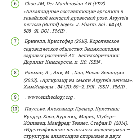
Chao JM, Der Marderosian AH (1973).
«Алкалоидные составляющие эрголина в
гавайской молодой древесной розе, Argyreia
nervosa (Burmf) Bojer».
J. Pharm.
Sci
.
62
(4):
588–91.
DOI
.
PMID
.
Брикелл, Кристофер (2016).
Королевское
садоводческое общество: Энциклопедия
садовых растений AZ
.
Великобритания:
Дорлинг Киндерсли.
п.
110.
ISBN
.
Рахман, А .;
Али, М .;
Хан, Новая Зеландия
(2003).
«Аргирозид из семян Argyreia nervosa».
ХимИнформ
.
34
(21): 60–2.
DOI
.
ISSN
.
PMID
.
.
www.entheology.org
.
Паульке, Александр;
Кремер, Кристиан;
Вундер, Кора;
Вурглиц, Марио;
Шуберт-
Жилавец, Манфред;
Теннес, Стефан В. (2014).
«Идентификация легальных максимумов —
структуры алкалоидов спорыньи в двух