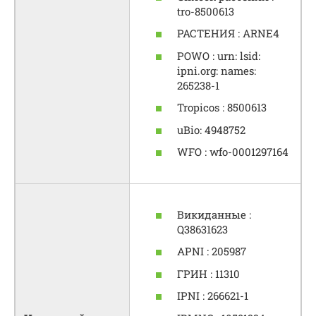
tro-8500613
РАСТЕНИЯ : ARNE4
POWO : urn: lsid:
ipni.org: names:
265238-1
Tropicos : 8500613
uBio: 4948752
WFO : wfo-0001297164
Викиданные :
Q38631623
APNI : 205987
ГРИН : 11310
IPNI : 266621-1