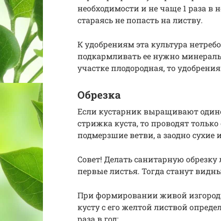
необходимости и не чаще 1 раза в 
стараясь не попасть на листву.
К удобрениям эта культура нетребо
подкармливать ее нужно минераль
участке плодородная, то удобрения 
Обрезка
Если кустарник выращивают одино
стрижка куста, то проводят только
подмерзшие ветви, а заодно сухие 
Совет! Делать санитарную обрезку 
первые листья. Тогда станут видн
При формировании живой изгороди
кусту с его желтой листвой опред
раза в год: