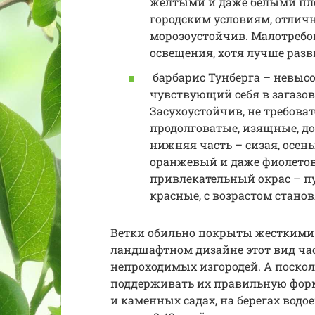
желтыми и даже белыми пло
городским условиям, отлич
морозоустойчив. Малотребов
освещения, хотя лучше раз
барбарис Тунберга – невысо
чувствующий себя в загазо
Засухоустойчив, не требоват
продолговатые, изящные, дос
нижняя часть – сизая, осен
оранжевый и даже фиолето
привлекательный окрас – п
красные, с возрастом стан
Ветки обильно покрыты жесткими (
ландшафтном дизайне этот вид ча
непроходимых изгородей. А посколь
поддерживать их правильную форму
и каменных садах, на берегах вод