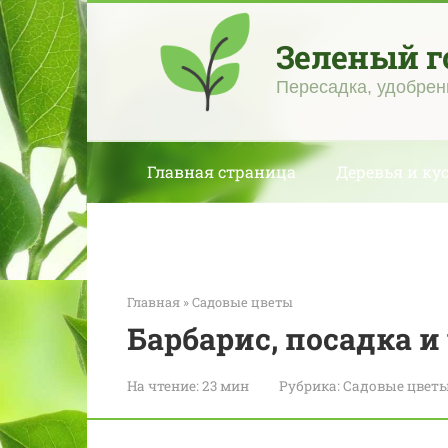
Перейти
к
Зеленый г
контенту
Пересадка, удобрен
Главная страница
Деревья и ку
Главная
»
Садовые цветы
Барбарис, посадка и
На чтение:
23 мин
Рубрика:
Садовые цвет