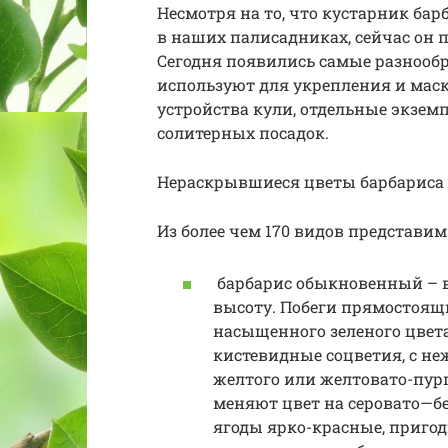
Несмотря на то, что кустарник бар
в наших палисадниках, сейчас он п
Сегодня появились самые разнооб
используют для укрепления и мас
устройства кули, отдельные экзем
солитерных посадок.
Нераскрывшиеся цветы барбариса
Из более чем 170 видов представи
барбарис обыкновенный – в
высоту. Побеги прямостоящ
насыщенного зеленого цвета
кистевидные соцветия, с н
желтого или желтовато-пурп
меняют цвет на серовато—бе
ягоды ярко-красные, пригод