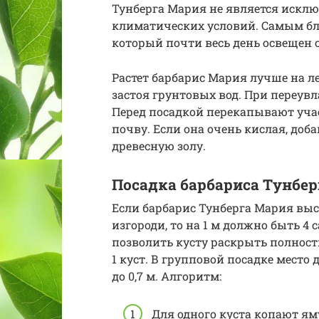
Тунберга Мария не является исклю
климатических условий. Самым бл
который почти весь день освещен 
Растет барбарис Мария лучше на л
застоя грунтовых вод. При переув
Перед посадкой перекапывают уча
почву. Если она очень кислая, доба
древесную золу.
Посадка барбариса Тунбе
Если барбарис Тунберга Мария в
изгороди, то на 1 м должно быть 4
позволить кусту раскрыть полност
1 куст. В групповой посадке место 
до 0,7 м. Алгоритм:
Для одного куста копают ям