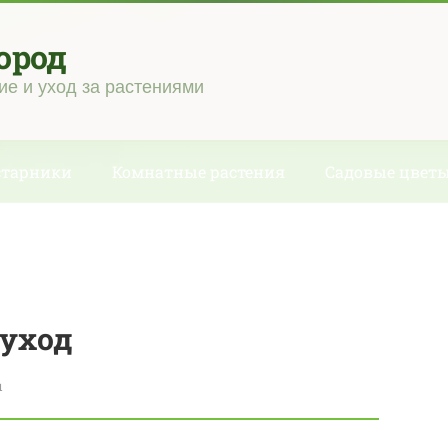
ород
ие и уход за растениями
старники
Комнатные растения
Садовые цвет
 уход
ы