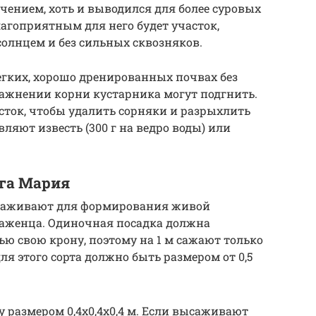
чением, хоть и выводился для более суровых
агоприятным для него будет участок,
солнцем и без сильных сквозняков.
егких, хорошо дренированных почвах без
лажнении корни кустарника могут подгнить.
сток, чтобы удалить сорняки и разрыхлить
вляют известь (300 г на ведро воды) или
рга Мария
ысаживают для формирования живой
 саженца. Одиночная посадка должна
ью свою крону, поэтому на 1 м сажают только
для этого сорта должно быть размером от 0,5
у размером 0,4х0,4х0,4 м. Если высаживают