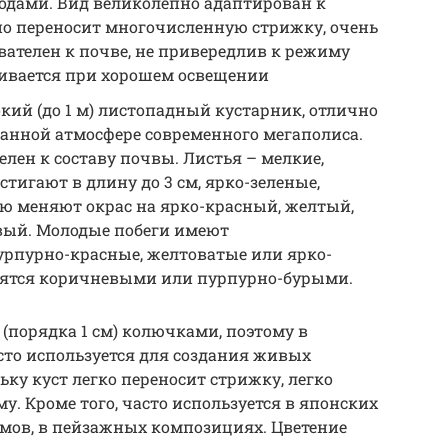
дами. Вид великолепно адаптирован к
но переносит многочисленную стрижку, очень
ателен к почве, не привередлив к режиму
вивается при хорошем освещении
кий (до 1 м) листопадный кустарник, отлично
ванной атмосфере современного мегаполиса.
елен к составу почвы. Листья – мелкие,
тигают в длину до 3 см, ярко-зеленые,
ью меняют окрас на ярко-красный, желтый,
вый. Молодые побеги имеют
урпурно-красные, желтоватые или ярко-
овятся коричневыми или пурпурно-бурыми.
порядка 1 см) колючками, поэтому в
сто используется для создания живых
ку куст легко переносит стрижку, легко
. Кроме того, часто используется в японских
оемов, в пейзажных композициях. Цветение