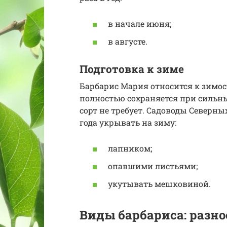
в начале июня;
в августе.
Подготовка к зиме
Барбарис Мария относится к зимо
полностью сохраняется при сильных
сорт не требует. Садоводы Северн
года укрывать на зиму:
лапником;
опавшими листьями;
укутывать мешковиной.
Виды барбариса: разн