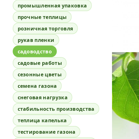
промышленная упаковка
прочные теплицы
розничная торговля
рукав пленки
садоводство
садовые работы
сезонные цветы
семена газона
снеговая нагрузка
стабильность производства
теплица капелька
тестирование газона