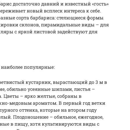
барис достаточно давний и известный «гость»
ереживает новый всплеск интереса к себе.
разные сорта барбариса: стелющиеся формы
кировки склонов, пирамидальные виды – для
пляры с яркой листовой задействуют для
м наиболее популярные:
етвистый кустарник, вырастающий до 3 м в
ие, обильно усеянные шипами, листья –
. Цветы – ярко желтые, собраны в
ежно-медовым ароматом. В первый год ветки
урного оттенка, которые на втором году
лый. Плодоношение – обильное, ежегодное,
ные в пищу, хотя культивируются виды с