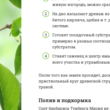
живую изгородь, можно сра
На дно насыпают дренаж из т
битого кирпича, щебня и т. 
системе.
Готовят посадочный субстра
примерно в разных соотнош
субстратом.
Ставят саженец в центр ямы
всего участка и утрамбовыв
После того как земля просядет, д
приствольный круг древесной стр
травой.
Полив и подкормка
Сорт барбариса Тунберга Мария не