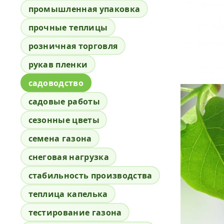
промышленная упаковка
прочные теплицы
розничная торговля
рукав пленки
садоводство
садовые работы
сезонные цветы
семена газона
снеговая нагрузка
стабильность производства
теплица капелька
тестирование газона