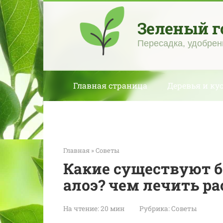
Перейти
к
Зеленый г
контенту
Пересадка, удобрен
Главная страница
Деревья и ку
Главная
»
Советы
Какие существуют б
алоэ? чем лечить ра
На чтение:
20 мин
Рубрика:
Советы