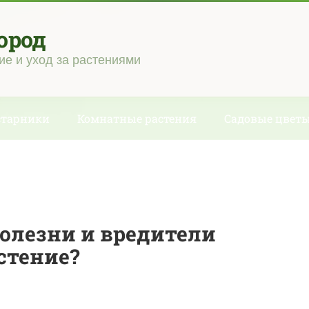
ород
ие и уход за растениями
старники
Комнатные растения
Садовые цвет
олезни и вредители
стение?