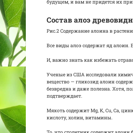
будущем, и вам не придется их пр
Состав алоэ древовидн
Рис.2 Содержание алоина в растен
Все виды алоэ содержат яд алоин.
И, важно знать как избежать отра
Ученые из США исследовали химиче
вещество — гликозид алоин содерж
безвредна и даже полезна. Хотя, 
подтверждает.
Мякоть содержит Mg, K, Cu, Ca, ци
кислоту, холин, витамины.
То, что столетник содержит алоин 