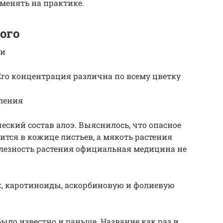
именять на практике.
ого
ии
 Его концентрация различна по всему цветку
вления
ский состав алоэ. Выяснилось, что опасное
ится в кожице листьев, а мякоть растения
полезность растения официальная медицина не
нк, каротиноиды, аскорбиновую и фолиевую
было известно и раньше. Название как раз и