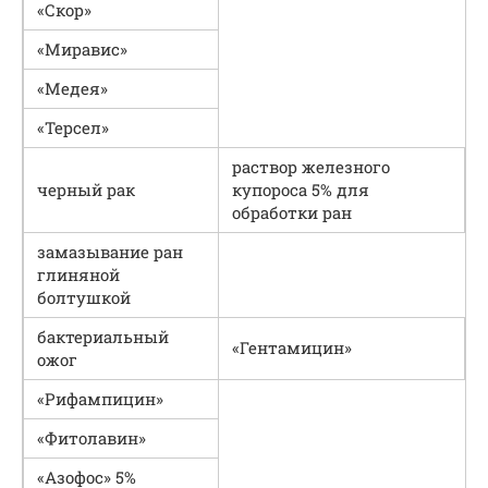
«Скор»
«Миравис»
«Медея»
«Терсел»
раствор железного
черный рак
купороса 5% для
обработки ран
замазывание ран
глиняной
болтушкой
бактериальный
«Гентамицин»
ожог
«Рифампицин»
«Фитолавин»
«Азофос» 5%