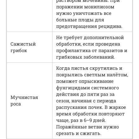
раствором мочевины. При
поражении монилиозом
нужно уничтожать все
больные плоды для
предотвращения рецидива.
Не требует дополнительной
Сажистый
обработки, если проведена
грибок
профилактика от паразитов и
грибковых заболеваний.
Когда листья скрутились и
покрылись светлым налётом,
поможет опрыскивание
фунгицидами системного
действия до пяти раз за
Мучнистая
сезон, начиная с периода
роса
распускания почек. В жаркое
время обработки повторяют
чаще, раз в 6–9 дней.
Поражённые ветви нужно
срезать и сжигать.