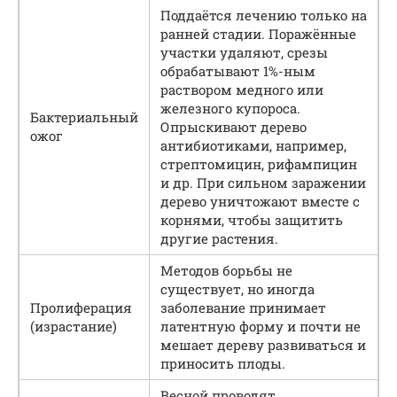
Поддаётся лечению только на
ранней стадии. Поражённые
участки удаляют, срезы
обрабатывают 1%-ным
раствором медного или
железного купороса.
Бактериальный
Опрыскивают дерево
ожог
антибиотиками, например,
стрептомицин, рифампицин
и др. При сильном заражении
дерево уничтожают вместе с
корнями, чтобы защитить
другие растения.
Методов борьбы не
существует, но иногда
Пролиферация
заболевание принимает
(израстание)
латентную форму и почти не
мешает дереву развиваться и
приносить плоды.
Весной проводят