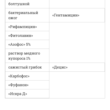
болтушкой
бактериальный
«Гентамицин»
ожог
«Рифампицин»
«Фитолавин»
«Азофос» 5%
раствор медного
купороса 1%
сажистый грибок
«Децис»
«Карбофос»
«Фуфанон»
«Искра Д»