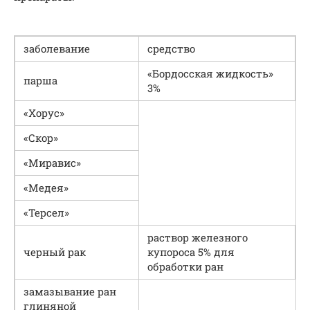
заболевание
средство
«Бордосская жидкость»
парша
3%
«Хорус»
«Скор»
«Миравис»
«Медея»
«Терсел»
раствор железного
черный рак
купороса 5% для
обработки ран
замазывание ран
глиняной