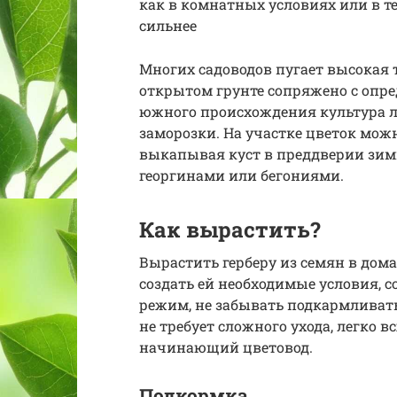
как в комнатных условиях или в т
сильнее
Многих садоводов пугает высокая 
открытом грунте сопряжено с опре
южного происхождения культура л
заморозки. На участке цветок можн
выкапывая куст в преддверии зимы
георгинами или бегониями.
Как вырастить?
Вырастить герберу из семян в дом
создать ей необходимые условия,
режим, не забывать подкармливать
не требует сложного ухода, легко в
начинающий цветовод.
Подкормка