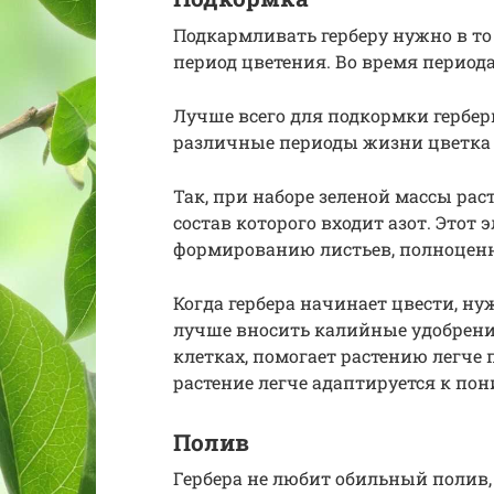
Подкармливать герберу нужно в то 
период цветения. Во время период
Лучше всего для подкормки гербе
различные периоды жизни цветка 
Так, при наборе зеленой массы рас
состав которого входит азот. Этот
формированию листьев, полноценн
Когда гербера начинает цвести, ну
лучше вносить калийные удобрения
клетках, помогает растению легче п
растение легче адаптируется к п
Полив
Гербера не любит обильный полив, 