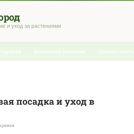
ород
ие и уход за растениями
старники
Комнатные растения
Садовые цвет
вая посадка и уход в
тарники