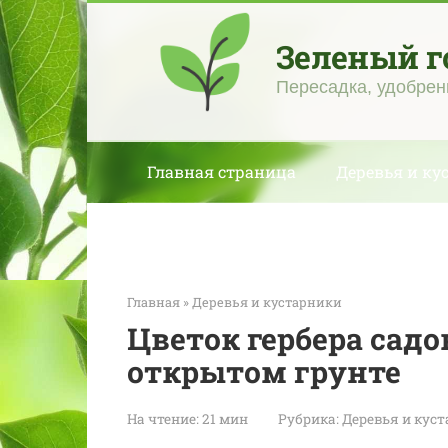
Перейти
к
Зеленый г
контенту
Пересадка, удобрен
Главная страница
Деревья и ку
Главная
»
Деревья и кустарники
Цветок гербера садо
открытом грунте
На чтение:
21 мин
Рубрика:
Деревья и кус