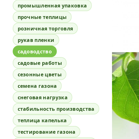
промышленная упаковка
прочные теплицы
розничная торговля
рукав пленки
садоводство
садовые работы
сезонные цветы
семена газона
снеговая нагрузка
стабильность производства
теплица капелька
тестирование газона