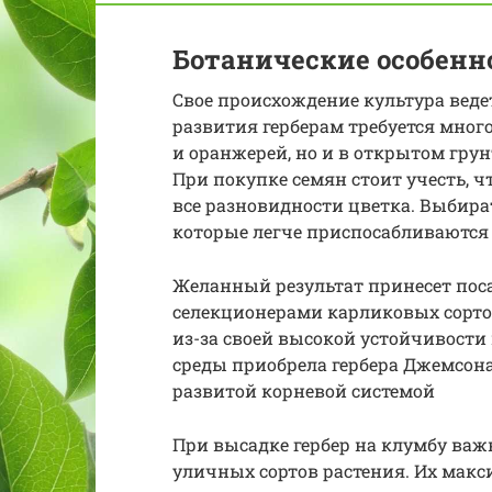
Ботанические особенн
Свое происхождение культура веде
развития герберам требуется мног
и оранжерей, но и в открытом гр
При покупке семян стоит учесть, ч
все разновидности цветка. Выбира
которые легче приспосабливаются 
Желанный результат принесет пос
селекционерами карликовых сортов
из-за своей высокой устойчивост
среды приобрела гербера Джемсона
развитой корневой системой
При высадке гербер на клумбу важ
уличных сортов растения. Их макси