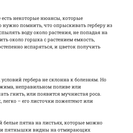
е есть некоторые нюансы, которые
о нужно помнить, что опрыскивать герберу из
спылять воду около растения, не попадая на
ить около горшка с растением емкость,
остепенно испаряться, и цветок получить
условий гербера не склонна к болезням. Но
ежима, неправильном поливе или
ть гнить, или появится мучнистая роса.
к, легко – его листочки пожелтеют или
й белые пятна на листьях, которые можно
Если пятнышки видны на отмирающих