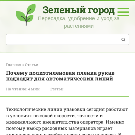
Перейти
Зеленый город
к
контенту
Пересадка, удобрение и уход за
растениями
Поиск:
Главная
»
Статьи
Почему полиэтиленовая пленка рукав
подходит для автоматических линий
На чтение:
4 мин
Статьи
Технологические линии упаковки сегодня работают
в условиях высокой скорости, точности и
минимального вмешательства оператора. Именно
поэтому выбор расходных материалов играет
ключевую роль в стабильности всего процесса. В