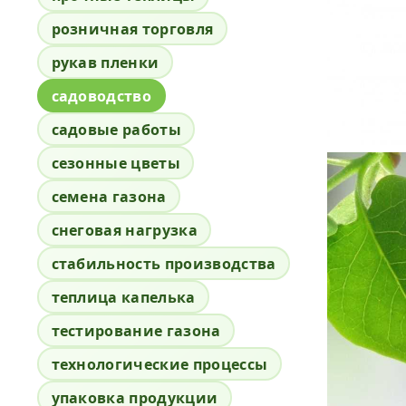
розничная торговля
рукав пленки
садоводство
садовые работы
сезонные цветы
семена газона
снеговая нагрузка
стабильность производства
теплица капелька
тестирование газона
технологические процессы
упаковка продукции