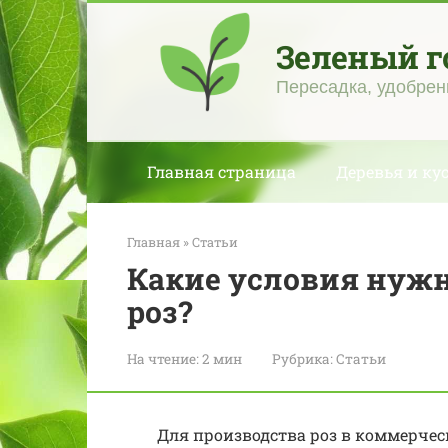
Перейти
к
Зеленый г
контенту
Пересадка, удобрен
Главная страница
Деревья и ку
Главная
»
Статьи
Какие условия нуж
роз?
На чтение:
2 мин
Рубрика:
Статьи
Для производства роз в коммерче