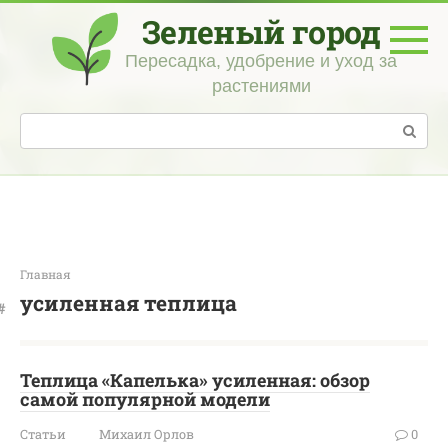
Перейти
Зеленый город
к
контенту
Пересадка, удобрение и уход за
растениями
Поиск:
Главная
усиленная теплица
Теплица «Капелька» усиленная: обзор
самой популярной модели
Статьи
Михаил Орлов
0