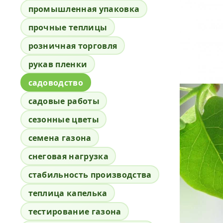
промышленная упаковка
прочные теплицы
розничная торговля
рукав пленки
садоводство
садовые работы
сезонные цветы
семена газона
снеговая нагрузка
стабильность производства
теплица капелька
тестирование газона