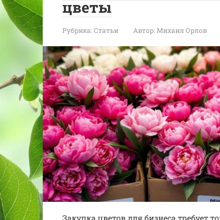
цветы
Рубрика:
Статьи
Автор:
Михаил Орлов
Закупка цветов для бизнеса требует т