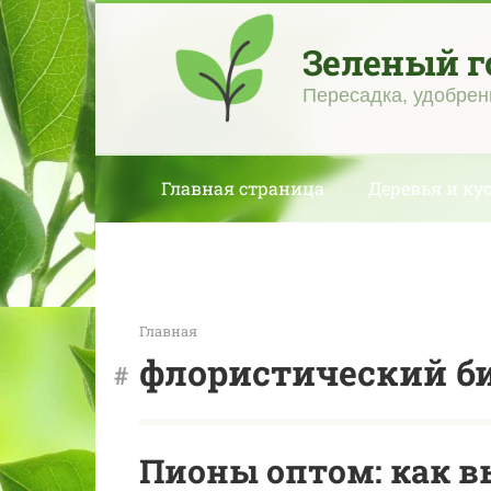
Перейти
к
Зеленый г
контенту
Пересадка, удобрен
Главная страница
Деревья и ку
Главная
флористический б
Пионы оптом: как в