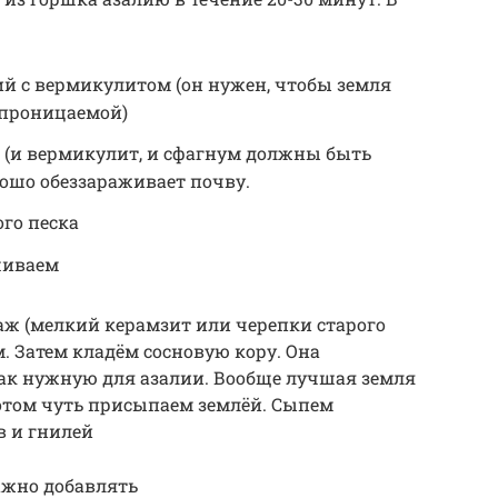
й с вермикулитом (он нужен, чтобы земля
гопроницаемой)
 (и вермикулит, и сфагнум должны быть
ошо обеззараживает почву.
го песка
шиваем
аж (мелкий керамзит или черепки старого
м. Затем кладём сосновую кору. Она
так нужную для азалии. Вообще лучшая земля
Потом чуть присыпаем землёй. Сыпем
в и гнилей
ажно добавлять