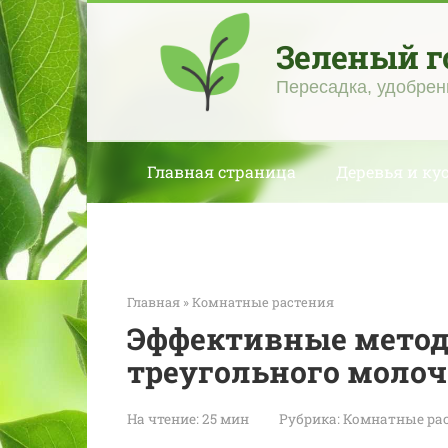
Перейти
к
Зеленый г
контенту
Пересадка, удобрен
Главная страница
Деревья и ку
Главная
»
Комнатные растения
Эффективные мето
треугольного молоч
На чтение:
25 мин
Рубрика:
Комнатные ра