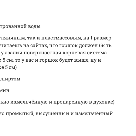
ьтрованной воды
гляняным, так и пластмассовым, на 1 размер
читаешь на сайтах, что горшок должен быть
 у азалии поверхностная корневая система.
5 см, то у вас и горшок будет выше, ну и
е 5 см)
 спиртом
рмин
льно измельчённую и пропаренную в духовке)
ьно промытый, высушенный и измельчённый