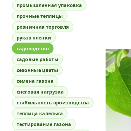
промышленная упаковка
прочные теплицы
розничная торговля
рукав пленки
садоводство
садовые работы
сезонные цветы
семена газона
снеговая нагрузка
стабильность производства
теплица капелька
тестирование газона