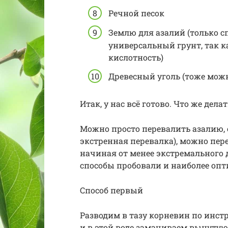
Речной песок
Землю для азалий (только с
универсальный грунт, так к
кислотность)
Древесный уголь (тоже мож
Итак, у нас всё готово. Что же дела
Можно просто перевалить азалию, о
экстренная перевалка), можно пер
начиная от менее экстремального д
способы пробовали и наиболее оп
Способ первый
Разводим в тазу корневин по инст
и в этой воде замачиваем вынутую 