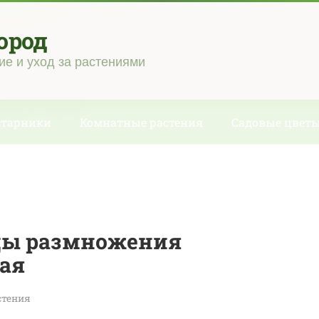
ород
ие и уход за растениями
старники
Комнатные растения
Садовые цвет
ды размножения
ая
стения