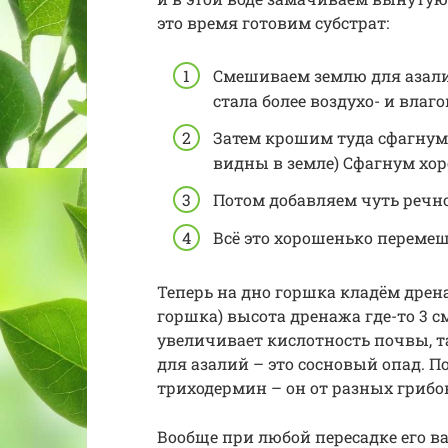
это время готовим субстрат:
Смешиваем землю для азали
стала более воздухо- и вла
Затем крошим туда сфагнум
видны в земле) Сфагнум хор
Потом добавляем чуть речно
Всё это хорошенько переме
Теперь на дно горшка кладём дрен
горшка) высота дренажа где-то 3 с
увеличивает кислотность почвы, 
для азалий – это сосновый опад. 
триходермин – он от разных грибо
Вообще при любой пересадке его в