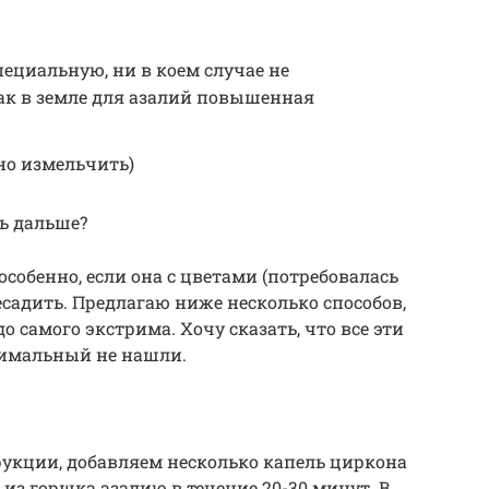
пециальную, ни в коем случае не
ак в земле для азалий повышенная
но измельчить)
ть дальше?
собенно, если она с цветами (потребовалась
есадить. Предлагаю ниже несколько способов,
о самого экстрима. Хочу сказать, что все эти
тимальный не нашли.
рукции, добавляем несколько капель циркона
из горшка азалию в течение 20-30 минут. В