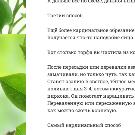
А дальше всё по схеме, данной выш
Третий способ
Ещё более кардинальное обрезание 
получается что-то наподобие яйца.
Вот столько торфа вычистила из к
После пересадки или перевалки аз
замачивали, но только чуть, так к
Ставят азалию в светлое, тёплое ме
поливают дня 3-4, потом аккуратн
циркона. Он помогает наращивать 
Переваленную или пересаженную аз
как можно сжечь корневую.
Самый кардинальный способ