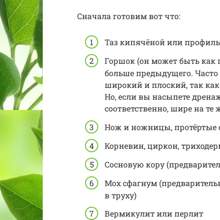
Сначала готовим вот что:
Таз кипячёной или профил
Горшок (он может быть как 
больше предыдущего. Часто 
широкий и плоский, так как
Но, если вы насыпете дренаж 
соответственно, шире на те ж
Нож и ножницы, протёртые
Корневин, циркон, триходе
Сосновую кору (предварите
Мох сфагнум (предварител
в труху)
Вермикулит или перлит