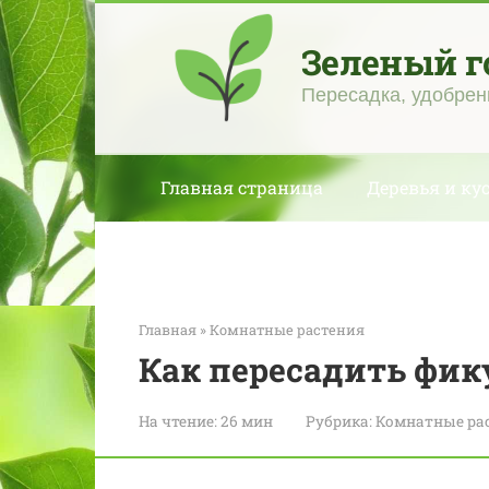
Перейти
к
Зеленый г
контенту
Пересадка, удобрен
Главная страница
Деревья и ку
Главная
»
Комнатные растения
Как пересадить фик
На чтение:
26 мин
Рубрика:
Комнатные ра