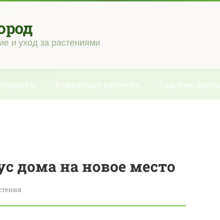
ород
ие и уход за растениями
старники
Комнатные растения
Садовые цвет
ус дома на новое место
стения