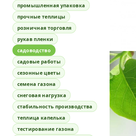
промышленная упаковка
прочные теплицы
розничная торговля
рукав пленки
садоводство
садовые работы
сезонные цветы
семена газона
снеговая нагрузка
стабильность производства
теплица капелька
тестирование газона