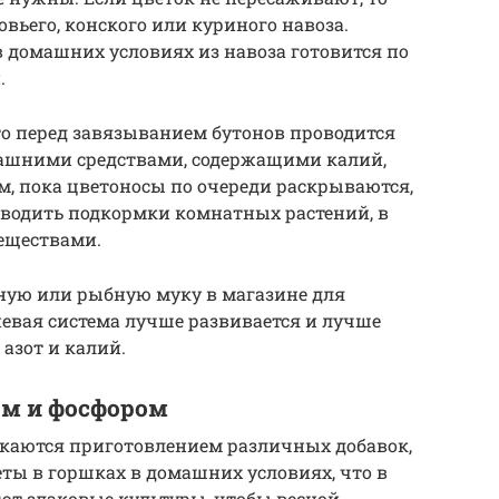
овьего, конского или куриного навоза.
 домашних условиях из навоза готовится по
.
то перед завязыванием бутонов проводится
ашними средствами, содержащими калий,
м, пока цветоносы по очереди раскрываются,
водить подкормки комнатных растений, в
еществами.
ную или рыбную муку в магазине для
невая система лучше развивается и лучше
азот и калий.
ом и фосфором
екаются приготовлением различных добавок,
ы в горшках в домашних условиях, что в
т злаковые культуры, чтобы весной