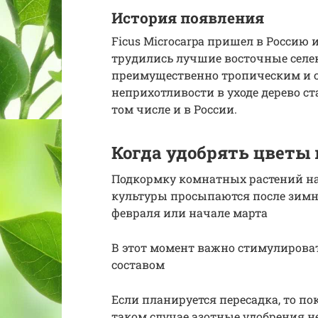
История появления
Ficus Microcarpa пришел в Россию 
трудились лучшие восточные селе
преимущественно тропическим и с
неприхотливости в уходе дерево с
том числе и в России.
Когда удобрять цветы 
Подкормку комнатных растений на
культуры просыпаются после зимне
февраля или начале марта
В этот момент важно стимулироват
составом
Если планируется пересадка, то п
таком случае азотные удобрения н