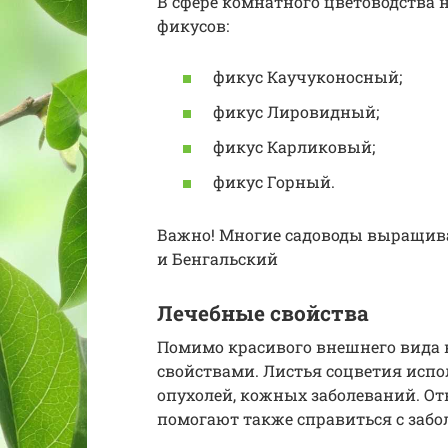
В сфере комнатного цветоводства 
фикусов:
фикус Каучуконосный;
фикус Лировидный;
фикус Карликовый;
фикус Горный.
Важно! Многие садоводы выращив
и Бенгальский
Лечебные свойства
Помимо красивого внешнего вида 
свойствами. Листья соцветия исп
опухолей, кожных заболеваний. От
помогают также справиться с забо