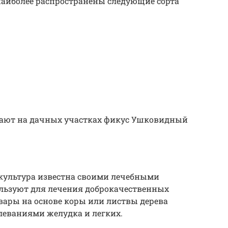
наиболее распространены следующие сорта
ают на дачных участках фикус Ушковидный
культура известна своими лечебными
ользуют для лечения доброкачественных
вары на основе коры или листвы дерева
леваниями желудка и легких.