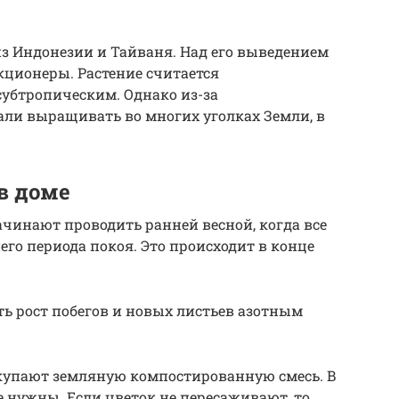
из Индонезии и Тайваня. Над его выведением
кционеры. Растение считается
убтропическим. Однако из-за
тали выращивать во многих уголках Земли, в
в доме
чинают проводить ранней весной, когда все
го периода покоя. Это происходит в конце
ь рост побегов и новых листьев азотным
окупают земляную компостированную смесь. В
е нужны. Если цветок не пересаживают, то