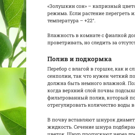
«Золушкин сон» – капризный цвет
режима. Если растение перегреть 
температура – +22°.
Влажность в комнате с фиалкой до
проветривать, но следить за отсут
Полив и подкормка
Перебор с влагой в горшке, как и с
сенполии, так что нужен четкий по
должна быть немного влажной. По
когда верхний слой почвы подсых
фильтрованный полив, который по
отрегулировать количество воды в
В почву вставляют шнурок диаметр
жидкость. Сечение шнура подбираю
цветок. Шнур пропускают через д