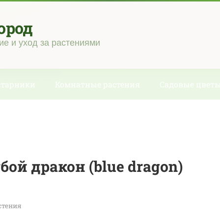
ород
ие и уход за растениями
старники
Комнатные растения
Садовые цвет
ой дракон (blue dragon)
стения