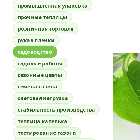
промышленная упаковка
прочные теплицы
розничная торговля
рукав пленки
садоводство
садовые работы
сезонные цветы
семена газона
снеговая нагрузка
стабильность производства
теплица капелька
тестирование газона