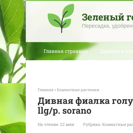
Перейти
к
Зеленый г
контенту
Пересадка, удобрен
Главная страница
Деревья и ку
Главная
»
Комнатные растения
Дивная фиалка голуб
llg/p. sorano
На чтение:
22 мин
Рубрика:
Комнатные ра