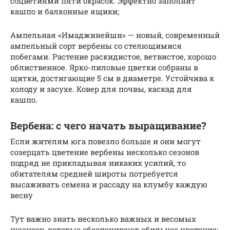
соцветиями пяти окрасок. Эффектно заполнит
кашпо и балконные ящики;
Ампельная «Имаджинейшн» — новый, современный
ампельный сорт вербены со стелющимися
побегами. Растение раскидистое, ветвистое, хорошо
облиственное. Ярко-лиловые цветки собраны в
щитки, достигающие 5 см в диаметре. Устойчива к
холоду и засухе. Ковер для почвы, каскад для
кашпо.
Вербена: с чего начать выращивание?
Если жителям юга повезло больше и они могут
созерцать цветение вербены несколько сезонов
подряд не прикладывая никаких усилий, то
обитателям средней широты потребуется
высаживать семена и рассаду на клумбу каждую
весну
Тут важно знать несколько важных и весомых
нюансов, которые обеспечивают обильное цветение: