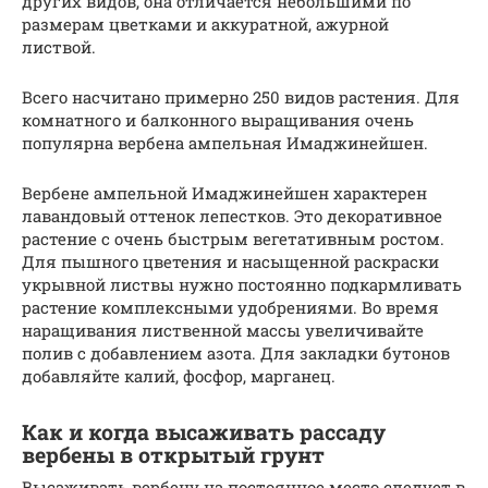
других видов, она отличается небольшими по
размерам цветками и аккуратной, ажурной
листвой.
Всего насчитано примерно 250 видов растения. Для
комнатного и балконного выращивания очень
популярна вербена ампельная Имаджинейшен.
Вербене ампельной Имаджинейшен характерен
лавандовый оттенок лепестков. Это декоративное
растение с очень быстрым вегетативным ростом.
Для пышного цветения и насыщенной раскраски
укрывной листвы нужно постоянно подкармливать
растение комплексными удобрениями. Во время
наращивания лиственной массы увеличивайте
полив с добавлением азота. Для закладки бутонов
добавляйте калий, фосфор, марганец.
Как и когда высаживать рассаду
вербены в открытый грунт
Высаживать вербену на постоянное место следует в