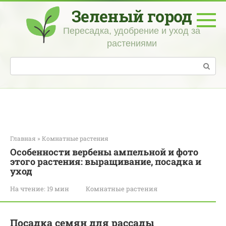
Перейти
Зеленый город
к
контенту
Пересадка, удобрение и уход за
растениями
Поиск:
Главная
»
Комнатные растения
Особенности вербены ампельной и фото
этого растения: выращивание, посадка и
уход
На чтение:
19 мин
Комнатные растения
Посадка семян для рассады