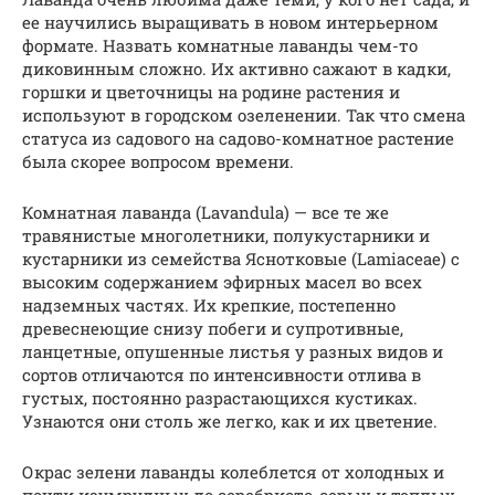
ее научились выращивать в новом интерьерном
формате. Назвать комнатные лаванды чем-то
диковинным сложно. Их активно сажают в кадки,
горшки и цветочницы на родине растения и
используют в городском озеленении. Так что смена
статуса из садового на садово-комнатное растение
была скорее вопросом времени.
Комнатная лаванда (Lavandula) — все те же
травянистые многолетники, полукустарники и
кустарники из семейства Яснотковые (Lamiaceae) с
высоким содержанием эфирных масел во всех
надземных частях. Их крепкие, постепенно
древеснеющие снизу побеги и супротивные,
ланцетные, опушенные листья у разных видов и
сортов отличаются по интенсивности отлива в
густых, постоянно разрастающихся кустиках.
Узнаются они столь же легко, как и их цветение.
Окрас зелени лаванды колеблется от холодных и
почти изумрудных до серебристо-серых и теплых