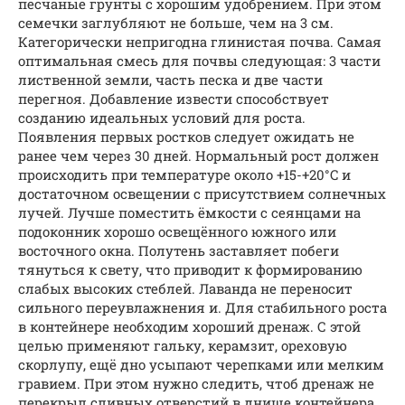
песчаные грунты с хорошим удобрением. При этом
семечки заглубляют не больше, чем на 3 см.
Категорически непригодна глинистая почва. Самая
оптимальная смесь для почвы следующая: 3 части
лиственной земли, часть песка и две части
перегноя. Добавление извести способствует
созданию идеальных условий для роста.
Появления первых ростков следует ожидать не
ранее чем через 30 дней. Нормальный рост должен
происходить при температуре около +15-+20°C и
достаточном освещении с присутствием солнечных
лучей. Лучше поместить ёмкости с сеянцами на
подоконник хорошо освещённого южного или
восточного окна. Полутень заставляет побеги
тянуться к свету, что приводит к формированию
слабых высоких стеблей. Лаванда не переносит
сильного переувлажнения и. Для стабильного роста
в контейнере необходим хороший дренаж. С этой
целью применяют гальку, керамзит, ореховую
скорлупу, ещё дно усыпают черепками или мелким
гравием. При этом нужно следить, чтоб дренаж не
перекрыл сливных отверстий в днище контейнера.