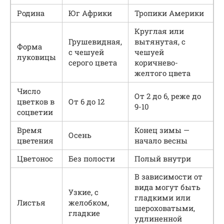
Родина
Юг Африки
Тропики Америки
Круглая или
Грушевидная,
вытянутая, с
Форма
с чешуей
чешуей
луковицы
серого цвета
коричнево-
желтого цвета
Число
От 2 до 6, реже до
цветков в
От 6 до 12
9-10
соцветии
Время
Конец зимы —
Осень
цветения
начало весны
Цветонос
Без полости
Полый внутри
В зависимости от
вида могут быть
Узкие, с
гладкими или
Листья
желобком,
шероховатыми,
гладкие
удлиненной