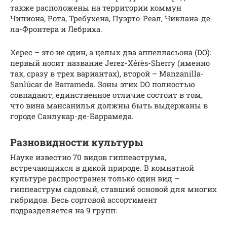
также расположены на территории коммун
Чипиона, Рота, Требухена, Пуэрто-Реал, Чиклана-де-
ла-Фронтера и Лебриха.
Херес – это не один, а целых два аппелласьона (DO):
первый носит название Jerez-Xérès-Sherry (именно
так, сразу в трех вариантах), второй – Manzanilla-
Sanlúcar de Barrameda. Зоны этих DO полностью
совпадают, единственное отличие состоит в том,
что вина мансанилья должны быть выдержаны в
городе Санлукар-де-Баррамеда.
Разновидности культуры
Науке известно 70 видов гиппеаструма,
встречающихся в дикой природе. В комнатной
культуре распространен только один вид –
гиппеаструм садовый, ставший основой для многих
гибридов. Весь сортовой ассортимент
подразделяется на 9 групп: