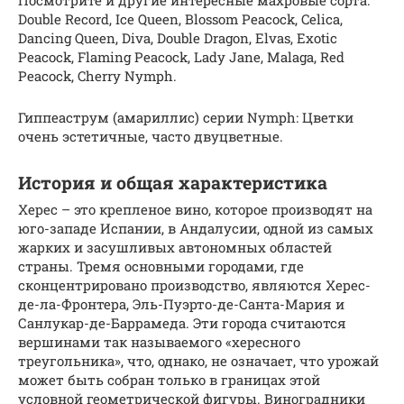
Посмотрите и другие интересные махровые сорта:
Double Record, Ice Queen, Blossom Peacock, Celica,
Dancing Queen, Diva, Double Dragon, Elvas, Exotic
Peacock, Flaming Peacock, Lady Jane, Malaga, Red
Peacock, Cherry Nymph.
Гиппеаструм (амариллис) серии Nymph: Цветки
очень эстетичные, часто двуцветные.
История и общая характеристика
Херес – это крепленое вино, которое производят на
юго-западе Испании, в Андалусии, одной из самых
жарких и засушливых автономных областей
страны. Тремя основными городами, где
сконцентрировано производство, являются Херес-
де-ла-Фронтера, Эль-Пуэрто-де-Санта-Мария и
Санлукар-де-Баррамеда. Эти города считаются
вершинами так называемого «хересного
треугольника», что, однако, не означает, что урожай
может быть собран только в границах этой
условной геометрической фигуры. Виноградники