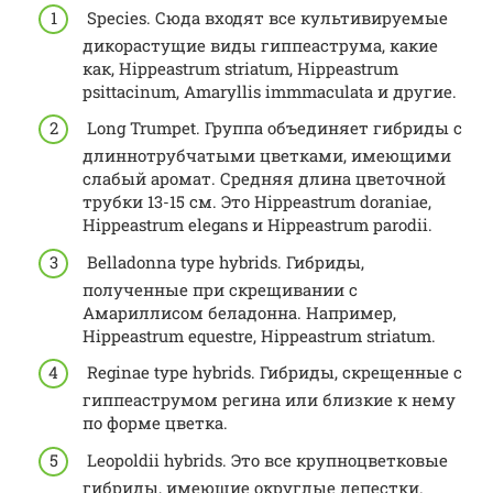
Species. Сюда входят все культивируемые
дикорастущие виды гиппеаструма, какие
как, Hippeastrum striatum, Hippeastrum
psittacinum, Amaryllis immmaculata и другие.
Long Trumpet. Группа объединяет гибриды с
длиннотрубчатыми цветками, имеющими
слабый аромат. Средняя длина цветочной
трубки 13-15 см. Это Hippeastrum doraniae,
Hippeastrum elegans и Hippeastrum рarodii.
Belladonna type hybrids. Гибриды,
полученные при скрещивании с
Амариллисом беладонна. Например,
Hippeastrum equestre, Hippeastrum striatum.
Reginae type hybrids. Гибриды, скрещенные с
гиппеаструмом регина или близкие к нему
по форме цветка.
Leopoldii hybrids. Это все крупноцветковые
гибриды, имеющие округлые лепестки.