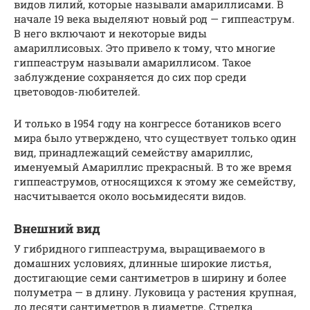
видов лилий, которые называли амариллисами. В
начале 19 века выделяют новый род — гиппеаструм.
В него включают и некоторые виды
амариллисовых. Это привело к тому, что многие
гиппеаструм называли амариллисом. Такое
заблуждение сохраняется до сих пор среди
цветоводов-любителей.
И только в 1954 году на конгрессе ботаников всего
мира было утверждено, что существует только один
вид, принадлежащий семейству амариллис,
именуемый Амариллис прекрасный. В то же время
гиппеаструмов, относящихся к этому же семейству,
насчитывается около восьмидесяти видов.
Внешний вид
У гибридного гиппеаструма, выращиваемого в
домашних условиях, длинные широкие листья,
достигающие семи сантиметров в ширину и более
полуметра — в длину. Луковица у растения крупная,
до десяти сантиметров в диаметре. Стрелка