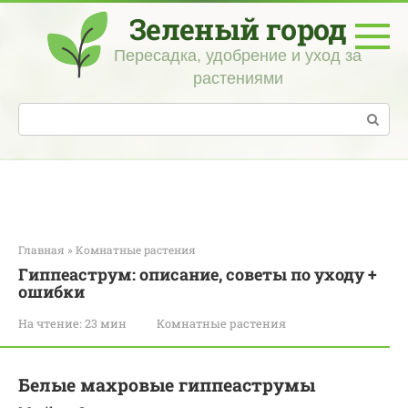
Перейти
Зеленый город
к
контенту
Пересадка, удобрение и уход за
растениями
Поиск:
Главная
»
Комнатные растения
Гиппеаструм: описание, советы по уходу +
ошибки
На чтение:
23 мин
Комнатные растения
Белые махровые гиппеаструмы