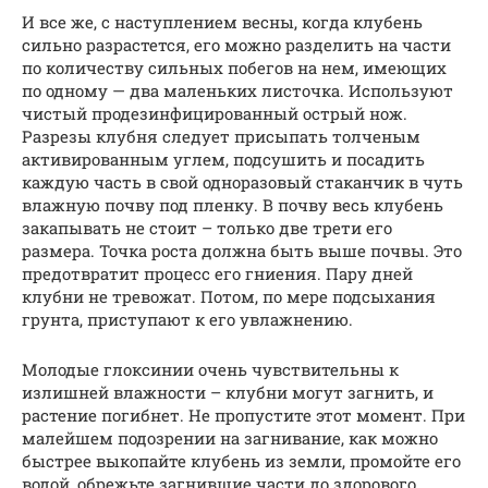
И все же, с наступлением весны, когда клубень
сильно разрастется, его можно разделить на части
по количеству сильных побегов на нем, имеющих
по одному — два маленьких листочка. Используют
чистый продезинфицированный острый нож.
Разрезы клубня следует присыпать толченым
активированным углем, подсушить и посадить
каждую часть в свой одноразовый стаканчик в чуть
влажную почву под пленку. В почву весь клубень
закапывать не стоит – только две трети его
размера. Точка роста должна быть выше почвы. Это
предотвратит процесс его гниения. Пару дней
клубни не тревожат. Потом, по мере подсыхания
грунта, приступают к его увлажнению.
Молодые глоксинии очень чувствительны к
излишней влажности – клубни могут загнить, и
растение погибнет. Не пропустите этот момент. При
малейшем подозрении на загнивание, как можно
быстрее выкопайте клубень из земли, промойте его
водой, обрежьте загнившие части до здорового