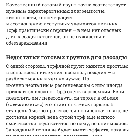
Качественный готовый грунт точно соответствует
нужным характеристикам: влагоемкости,
кислотности, концентрации
и соотношению доступных элементов питания.
Торф практически стерилен – в нем нет опасных
для рассады патогенов, он не нуждается в
обеззараживании.
Недостатки готовых грунтов для рассады
С одной стороны, торфяной грунт кажется простым
в использовании: купил, насыпал, посадил – и
разбираться ни в чем не нужно. Но
именно неопытным растениеводам с ним иногда
приходится сложно. Торф очень влагоемкий. Если
позволить ему пересохнуть, он теряет в объеме
(«съеживается») и отстает от стенок горшка. В
эту щель быстро проливается поливочная влага, не
достигая корней, ведь сухой торф еще и плохо
смачивается: вода катится по нему, не впитываясь.
Запоздалый полив не будет иметь эффекта, пока вы
не сумеете как следует «размочить» ком.