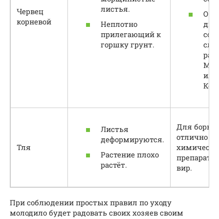
листья.
Червец
Око
корневой
Неплотно
дне
прилегающий к
сов
горшку грунт.
сла
рас
Мос
или
Кон
Для борьб
Листья
отлично п
деформируются.
Тля
химическ
Растение плохо
препарат И
растёт.
вир.
При соблюдении простых правил по уходу
молодило будет радовать своих хозяев своим