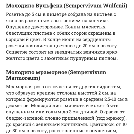
Молодило Вульфена (Sempervivum Wulfenii)
Розетка до 5 см в диметре собрана из листьев с
явно выраженным заострением на кончике.
Опушение двустороннее. Концы мясистых
блестящих листьев с обеих сторон окрашены в
бордовый цвет. В конце июля из сердцевины
розетки появляется цветонос до 20 см в высоту.
Соцветие состоит из звездчатых венчиков ярко-
желтого цвета с заметным пурпурным пятном.
Молодило мраморное (Sempervivum
Marmoreum)
Мраморная роза отличается от других видов тем,
что образует крепкие столоны высотой 2 см, на
которых формируются розетки в среднем 2,5-10 см в
диаметре. Молодой лист мясистый может быть
опушенным или голым до 3 см длиной. Окраска от
бледно-зеленой, словно припыленной (под мрамор),
до красной с зелеными кончиками. Цветоносы от 10
до 30 см в высоту, разветвленные с опушением,