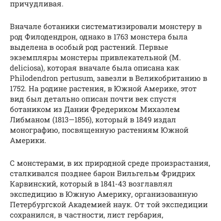
причудливая.
Вначале ботаники систематизировали монстеру в
род Филодендрон, однако в 1763 монстера была
выделена в особый род растений. Первые
экземпляры монстеры привлекательной (M.
deliciosa), которая вначале была описана как
Philodendron pertusum, завезли в Великобританию в
1752. На родине растения, в Южной Америке, этот
вид был детально описан почти век спустя
ботаником из Дании Фредериком Михаэлем
Либманом (1813—1856), который в 1849 издал
монографию, посвященную растениям Южной
Америки.
С монстерами, в их природной среде произрастания,
сталкивался позднее барон Вильгельм Фридрих
Карвинский, который в 1841-43 возглавлял
экспедицию в Южную Америку, организованную
Петербургской Академией наук. От той экспедиции
сохранился, в частности, лист гербария,