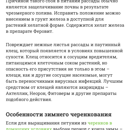
Причиной такого сбоя в питании рассады обычно
является защелачивание почвы в результате
чрезмерного полива. Исправить положение можно
внесением в грунт железа в доступной для
растений хелатной форме. Содержится хелат железа
в препарате Феровит.
Повреждает нежные листья рассады и паутинный
клещ, который появляется в условиях повышенной
сухости. Клещ относится к сосущим вредителям,
питающимся клеточным соком растений, но
опасность его присутствия не только в этом –
клещи, как и другие сосущие насекомые, могут
быть переносчиками вирусных инфекций. Лучшим
средством от клещей являются акарициды –
Актеллик, Неорон, Фитоверм и другие препараты
подобного действия.
Особенности зимнего черенкования
Если для выращивания петунии из
черенков в
домашних условиях
выбран период с конца зимы –