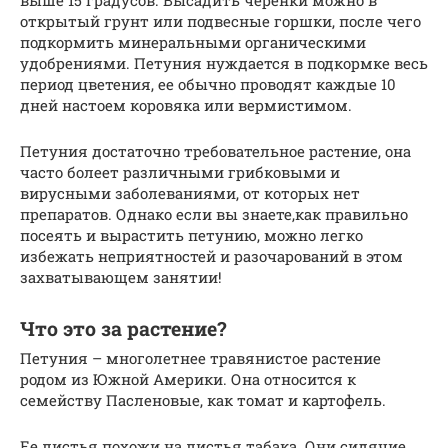
выше 15 градусов. Высадить черенки можно в
открытый грунт или подвесные горшки, после чего
подкормить минеральными органическими
удобрениями. Петуния нуждается в подкормке весь
период цветения, ее обычно проводят каждые 10
дней настоем коровяка или вермистимом.
Петуния достаточно требовательное растение, она
часто болеет различными грибковыми и
вирусными заболеваниями, от которых нет
препаратов. Однако если вы знаете,как правильно
посеять и вырастить петунию, можно легко
избежать неприятностей и разочарований в этом
захватывающем занятии!
Что это за растение?
Петуния – многолетнее травянистое растение
родом из Южной Америки. Она относится к
семейству Пасленовые, как томат и картофель.
Ее листья похожи на листья табака. Они сидячие,