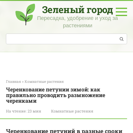
Перейти
Зеленый город
к
контенту
Пересадка, удобрение и уход за
растениями
Поиск:
Главная
»
Комнатные растения
Черенкование петунии зимой: как
правильно проводить размножение
черенками
На чтение:
23 мин
Комнатные растения
Черенкование петуний в разные сроки