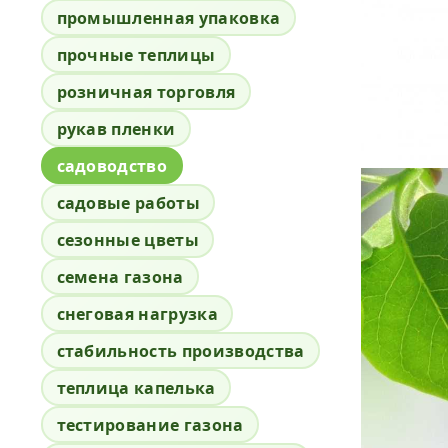
промышленная упаковка
прочные теплицы
розничная торговля
рукав пленки
садоводство
садовые работы
сезонные цветы
семена газона
снеговая нагрузка
стабильность производства
теплица капелька
тестирование газона