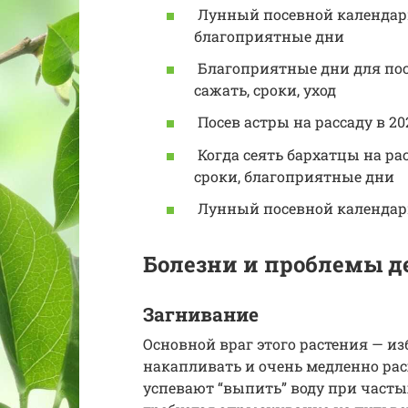
Лунный посевной календарь 
благоприятные дни
Благоприятные дни для посев
сажать, сроки, уход
Посев астры на рассаду в 20
Когда сеять бархатцы на рас
сроки, благоприятные дни
Лунный посевной календарь 
Болезни и проблемы д
Загнивание
Основной враг этого растения — 
накапливать и очень медленно расх
успевают “выпить” воду при часты