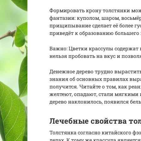
Формировать крону толстянки можн
фантазии: куполом, шаром, восьмё
прищипывание сделает её более гу
приведёт к образованию большего 
Важно: Цветки крассулы содержат
нельзя пробовать на вкус и позво
Денежное дерево трудно вырастить
знания об основных правилах выращ
получится. Читайте о том, как реан
желтеют, опадают, стали мягкими 
дерево наклонилось, появился бел
Лечебные свойства то
Толстянка согласно китайского фэ
делах. К тому же крассула являетс