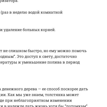
ризатора.
(раз в неделю водой комнатной
 и удаление больных корней.
тет не слишком быстро, но ему можно помочь
одным”. Это доступ к свету, достаточно
пературы и уменьшение полива в период
денежного дерева — ее способ поскорее дать
ии. Как мы уже знаем, толстянка может
оде при неблагоприятном изменении
и в надежде дать жизнь хотя бы “потомкам”.