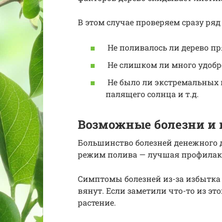
В этом случае проверяем сразу ряд
Не поливалось ли дерево пр
Не слишком ли много удобр
Не было ли экстремальных 
палящего солнца и т.д.
Возможные болезни и 
Большинство болезней денежного д
режим полива — лучшая профилакт
Симптомы болезней из-за избытка 
вянут. Если заметили что-то из это
растение.