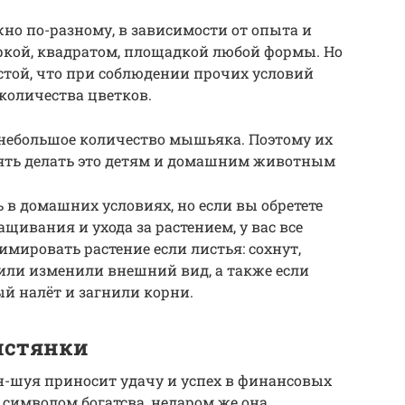
о по-разному, в зависимости от опыта и
ркой, квадратом, площадкой любой формы. Но
стой, что при соблюдении прочих условий
количества цветков.
 небольшое количество мышьяка. Поэтому их
лять делать это детям и домашним животным
 в домашних условиях, но если вы обретете
ивания и ухода за растением, у вас все
имировать растение если листья: сохнут,
или изменили внешний вид, а также если
ый налёт и загнили корни.
лстянки
н-шуя приносит удачу и успех в финансовых
я символом богатсва, недаром же она