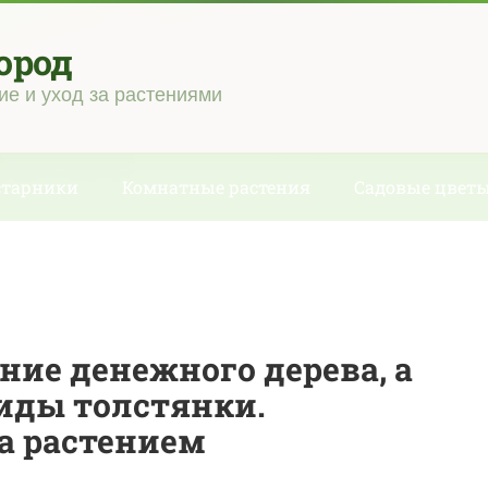
ород
ие и уход за растениями
старники
Комнатные растения
Садовые цвет
ние денежного дерева, а
иды толстянки.
за растением