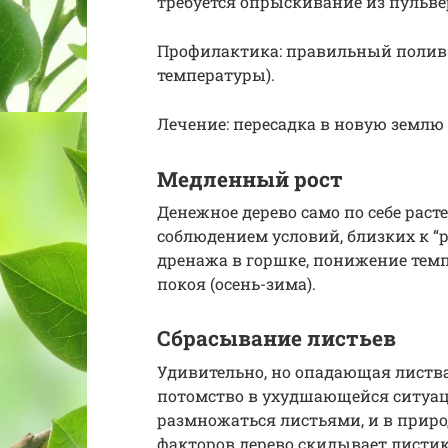
требуется опрыскивание из пульве
Профилактика: правильный полив 
температуры).
Лечение: пересадка в новую землю
Медленный рост
Денежное дерево само по себе рас
соблюдением условий, близких к “р
дренажа в горшке, понижение тем
покоя (осень-зима).
Сбрасывание листьев
Удивительно, но опадающая листва 
потомство в ухудшающейся ситуац
размножаться листьями, и в прир
факторов дерево скидывает листик