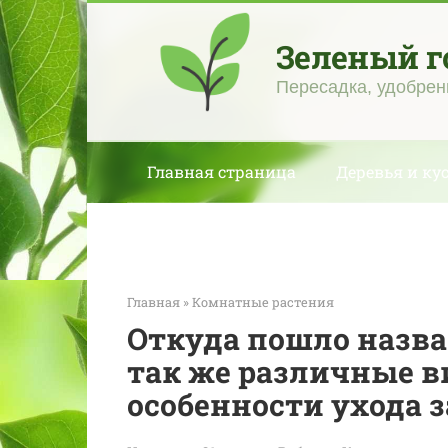
Перейти
к
Зеленый г
контенту
Пересадка, удобрен
Главная страница
Деревья и ку
Главная
»
Комнатные растения
Откуда пошло назва
так же различные в
особенности ухода 