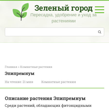
Перейти
Зеленый город
к
контенту
Пересадка, удобрение и уход за
растениями
Поиск:
Главная
»
Комнатные растения
Эпипремнум
На чтение:
21 мин
Комнатные растения
Описание растения Эпипремнум
Среди растений, обладающих фитонцидными