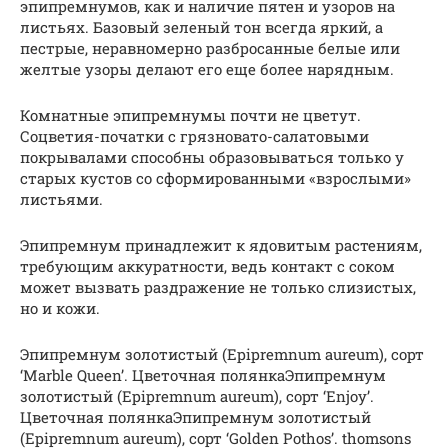
эпипремнумов, как и наличие пятен и узоров на
листьях. Базовый зеленый тон всегда яркий, а
пестрые, неравномерно разбросанные белые или
желтые узоры делают его еще более нарядным.
Комнатные эпипремнумы почти не цветут.
Соцветия-початки с грязновато-салатовыми
покрывалами способны образовываться только у
старых кустов со сформированными «взрослыми»
листьями.
Эпипремнум принадлежит к ядовитым растениям,
требующим аккуратности, ведь контакт с соком
может вызвать раздражение не только слизистых,
но и кожи.
Эпипремнум золотистый (Epipremnum aureum), сорт
‘Marble Queen’. Цветочная полянкаЭпипремнум
золотистый (Epipremnum aureum), сорт ‘Enjoy’.
Цветочная полянкаЭпипремнум золотистый
(Epipremnum aureum), сорт ‘Golden Pothos’. thomsons