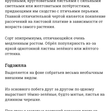
крупными, кругловатыми листьями с сильными
светлыми или желтоватыми потёртостями,
придающими им сходство с птичьими перьями.
Главной отличительной чертой является появление
рассечений на листовой платине в зависимости от
возраста самого растения.
Сорт эпипремнума, отличающийся очень
медленным ростом. Обрёл популярность из-за
яркой однотонной листвы зелёного или жёлтого
оттенка.
Годзилла
Выделяется на фоне собратьев весьма необычным
внешним видом.
Из основного побега друг за другом по одному
вырастают тёмно-зелёные, будто мятые, листья на
длинном черешке.
При этом у молодых растений черешки листьев