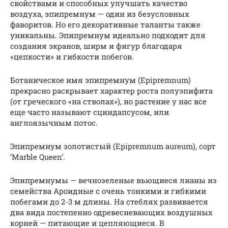
свойствами и способных улучшать качество
воздуха, эпипремнум — один из безусловных
фаворитов. Но его декоративные таланты также
уникальны. Эпипремнум идеально подходит для
создания экранов, ширм и фигур благодаря
«цепкости» и гибкости побегов.
Ботаническое имя эпипремнум (Epipremnum)
прекрасно раскрывает характер роста полуэпифита
(от греческого «на стволах»), но растение у нас все
еще часто называют сциндапсусом, или
англоязычным потос.
Эпипремнум золотистый (Epipremnum aureum), сорт
‘Marble Queen’.
Эпипремнумы — вечнозеленые вьющиеся лианы из
семейства Ароидные с очень тонкими и гибкими
побегами до 2-3 м длины. На стеблях развивается
два вида постепенно одревесневающих воздушных
корней — питающие и цепляющиеся. В