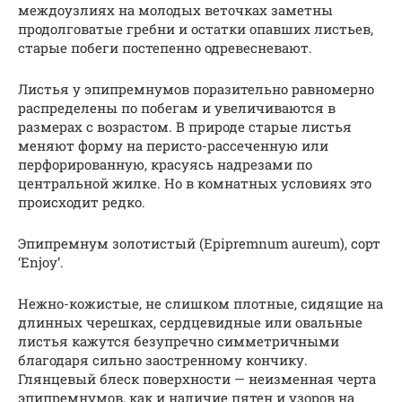
междоузлиях на молодых веточках заметны
продолговатые гребни и остатки опавших листьев,
старые побеги постепенно одревесневают.
Листья у эпипремнумов поразительно равномерно
распределены по побегам и увеличиваются в
размерах с возрастом. В природе старые листья
меняют форму на перисто-рассеченную или
перфорированную, красуясь надрезами по
центральной жилке. Но в комнатных условиях это
происходит редко.
Эпипремнум золотистый (Epipremnum aureum), сорт
‘Enjoy’.
Нежно-кожистые, не слишком плотные, сидящие на
длинных черешках, сердцевидные или овальные
листья кажутся безупречно симметричными
благодаря сильно заостренному кончику.
Глянцевый блеск поверхности — неизменная черта
эпипремнумов, как и наличие пятен и узоров на