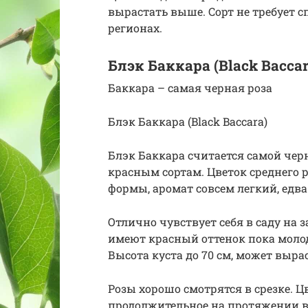
вырастать выше. Сорт не требует 
регионах.
Блэк Баккара (Black Baccar
Баккара – самая черная роза
Блэк Баккара (Black Baccara)
Блэк Баккара считается самой черно
красным сортам. Цветок среднего р
формы, аромат совсем легкий, едв
Отлично чувствует себя в саду на
имеют красный оттенок пока молод
Высота куста до 70 см, может выра
Розы хорошо смотрятся в срезке. Ц
продолжительное на протяжении все