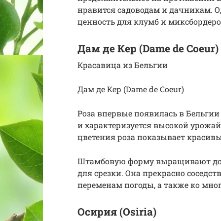
нравится садоводам и дачникам. О
ценность для клумб и миксбордеро
Дам де Кер (Dame de Coeur)
Красавица из Бельгии
Дам де Кер (Dame de Coeur)
Роза впервые появилась в Бельгии 
и характеризуется высокой урожай
цветения роза показывает красивы
Штамбовую форму выращивают до 10
для срезки. Она прекрасно соседст
переменам погоды, а также ко мно
Осирия (Osiria)