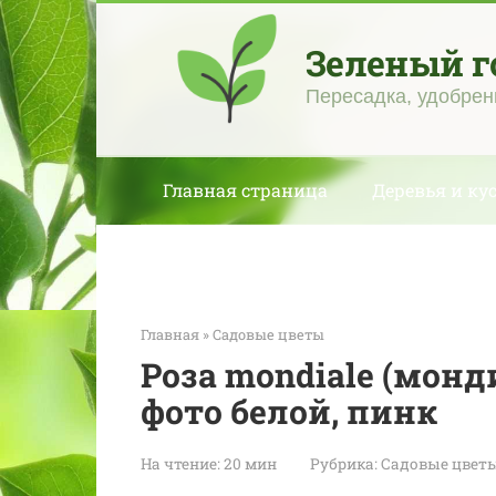
Перейти
к
Зеленый г
контенту
Пересадка, удобрен
Главная страница
Деревья и ку
Главная
»
Садовые цветы
Роза mondiale (монд
фото белой, пинк
На чтение:
20 мин
Рубрика:
Садовые цвет