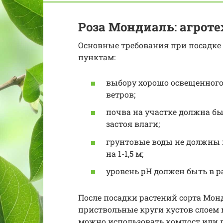
Роза Мондиаль: агро
Основные требования при посадке
пунктам:
выбору хорошо освещенного
ветров;
почва на участке должна бы
застоя влаги;
грунтовые воды не должны п
на 1-1,5 м;
уровень рН должен быть в р
После посадки растений сорта Мо
приствольные круги кустов слоем 
можно использовать компост или 