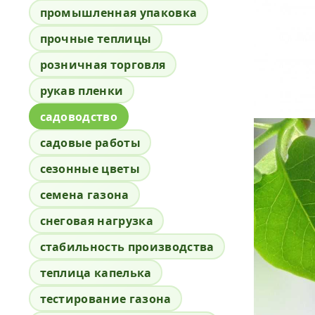
промышленная упаковка
прочные теплицы
розничная торговля
рукав пленки
садоводство
садовые работы
сезонные цветы
семена газона
снеговая нагрузка
стабильность производства
теплица капелька
тестирование газона