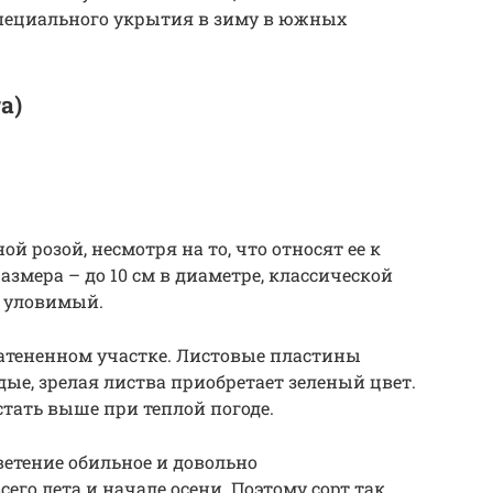
специального укрытия в зиму в южных
a)
й розой, несмотря на то, что относят ее к
азмера – до 10 см в диаметре, классической
а уловимый.
 затененном участке. Листовые пластины
ые, зрелая листва приобретает зеленый цвет.
стать выше при теплой погоде.
ветение обильное и довольно
го лета и начале осени. Поэтому сорт так