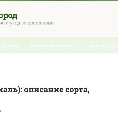
ород
ие и уход за растениями
старники
Комнатные растения
Садовые цвет
иаль): описание сорта,
ы