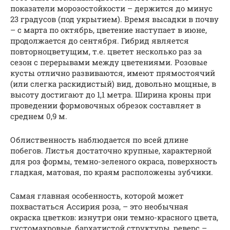
показатели морозостойкости – держится до минус
23 градусов (под укрытием). Время высадки в почву
– с марта по октябрь, цветение наступает в июне,
продолжается до сентября. Гибрид является
повторноцветущим, т.е. цветет несколько раз за
сезон с перерывами между цветениями. Розовые
кусты отлично развиваются, имеют прямостоячий
(или слегка раскидистый) вид, довольно мощные, в
высоту достигают до 1,1 метра. Ширина кроны при
проведении формовочных обрезок составляет в
среднем 0,9 м.
Облиственность наблюдается по всей длине
побегов. Листья достаточно крупные, характерной
для роз формы, темно-зеленого окраса, поверхность
гладкая, матовая, по краям расположены зубчики.
Самая главная особенность, которой может
похвастаться Ассирия роза, – это необычная
окраска цветков: изнутри они темно-красного цвета,
густомахровые, бархатистой структуры, реверс –