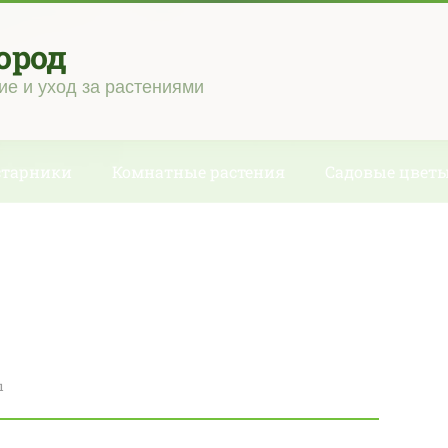
ород
ие и уход за растениями
старники
Комнатные растения
Садовые цвет
ы