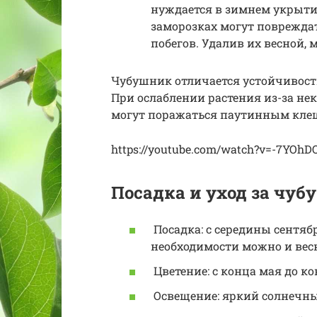
нуждается в зимнем укрыти
заморозках могут поврежда
побегов. Удалив их весной,
Чубушник отличается устойчивост
При ослаблении растения из-за не
могут поражаться паутинным клещ
https://youtube.com/watch?v=-7YOh
Посадка и уход за чу
Посадка: с середины сентяб
необходимости можно и весн
Цветение: с конца мая до к
Освещение: яркий солнечны