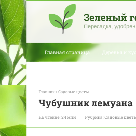
Перейти
к
Зеленый г
контенту
Пересадка, удобрен
Главная страница
Деревья и ку
Главная
»
Садовые цветы
Чубушник лемуана
На чтение:
24 мин
Рубрика:
Садовые цвет