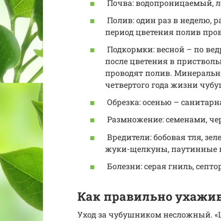
Почва: водопроницаемый, л
Полив: один раз в неделю, р
период цветения полив про
Подкормки: весной – по вед
после цветения в пристволь
проводят полив. Минеральн
четвертого года жизни чубу
Обрезка: осенью – санитарн
Размножение: семенами, чер
Вредители: бобовая тля, зе
жуки-щелкуны, паутинные 
Болезни: серая гниль, септо
Как правильно ухажи
Уход за чубушником несложный. «Ш