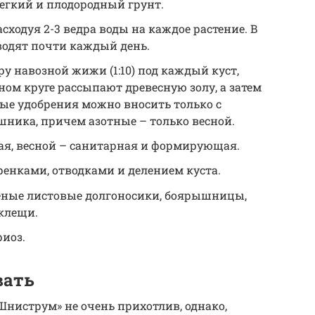
егкий и плодородный грунт.
асходуя 2-3 ведра воды на каждое растение. В
водят почти каждый день.
ру навозной жижи (1:10) под каждый куст,
ном круге рассыпают древесную золу, а затем
ые удобрения можно вносить только с
шника, причем азотные – только весной.
ая, весной – санитарная и формирующая.
енками, отводками и делением куста.
леные листовые долгоносики, боярышницы,
клещи.
риоз.
вать
ниструм» не очень прихотлив, однако,