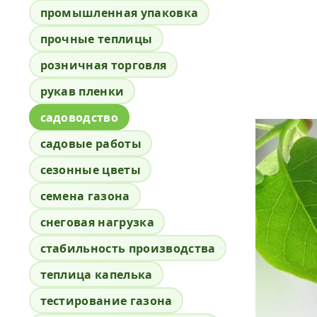
промышленная упаковка
прочные теплицы
розничная торговля
рукав пленки
садоводство
садовые работы
сезонные цветы
семена газона
снеговая нагрузка
стабильность производства
теплица капелька
тестирование газона