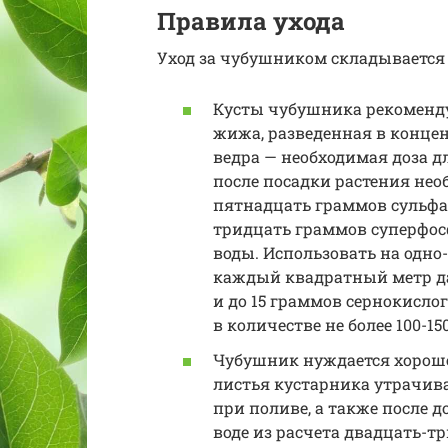
Правила ухода
Уход за чубушником складывается 
Кусты чубушника рекоменду
жижа, разведенная в концен
ведра — необходимая доза д
после посадки растения нео
пятнадцать граммов сульфа
тридцать граммов суперфосф
воды. Использовать на одно
каждый квадратный метр да
и до 15 граммов сернокисло
в количестве не более 100-15
Чубушник нуждается хороше
листья кустарника утрачива
при поливе, а также после д
воде из расчета двадцать-т