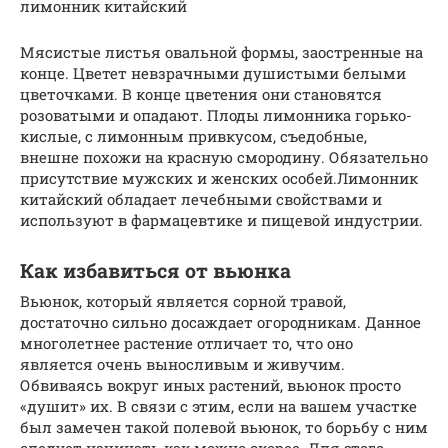
лимонник китайский
Мясистые листья овальной формы, заостренные на
конце. Цветет невзрачными душистыми белыми
цветочками. В конце цветения они становятся
розоватыми и опадают. Плоды лимонника горько-
кислые, с лимонным привкусом, съедобные,
внешне похожи на красную смородину. Обязательно
присутствие мужских и женских особей.Лимонник
китайский обладает лечебными свойствами и
используют в фармацевтике и пищевой индустрии.
Как избавиться от вьюнка
Вьюнок, который является сорной травой,
достаточно сильно досаждает огородникам. Данное
многолетнее растение отличает то, что оно
является очень выносливым и живучим.
Обвиваясь вокруг иных растений, вьюнок просто
«душит» их. В связи с этим, если на вашем участке
был замечен такой полевой вьюнок, то борьбу с ним
следует начинать как можно скорее. Для этого