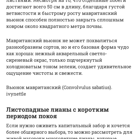
листьями. Несмотря на то, что отдельные побеги
достигают всего 50 см в длину, благодаря густой
ветвистости и быстрому росту мавританский
вьюнок способен полностью закрыть сплошным
ковром около квадратного метра почвы.
Мавританский вьюнок не может похвалиться
разнообразием сортов, но и его базовая форма чудо
как хороша: нежный акварельный светло-
сиреневый окрас, только подчеркнутый
холодноватым тоном зелени, создает удивительное
ощущение чистоты и свежести.
Вьюнок мавританский (Convolvulus sabatius).
ivynettle
Листопадные лианы с коротким
периодом покоя
Если нужно оживить капитальный забор и хочется
более обширного выбора, то можно рассмотреть для
живой изгороди многолетние лианы, которые