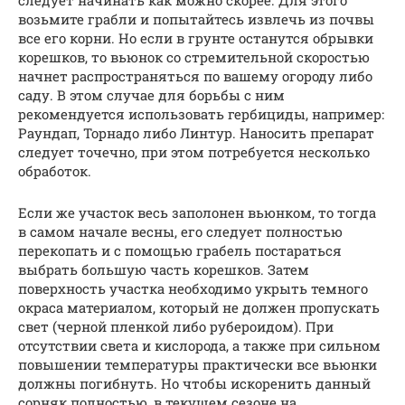
возьмите грабли и попытайтесь извлечь из почвы
все его корни. Но если в грунте останутся обрывки
корешков, то вьюнок со стремительной скоростью
начнет распространяться по вашему огороду либо
саду. В этом случае для борьбы с ним
рекомендуется использовать гербициды, например:
Раундап, Торнадо либо Линтур. Наносить препарат
следует точечно, при этом потребуется несколько
обработок.
Если же участок весь заполонен вьюнком, то тогда
в самом начале весны, его следует полностью
перекопать и с помощью грабель постараться
выбрать большую часть корешков. Затем
поверхность участка необходимо укрыть темного
окраса материалом, который не должен пропускать
свет (черной пленкой либо рубероидом). При
отсутствии света и кислорода, а также при сильном
повышении температуры практически все вьюнки
должны погибнуть. Но чтобы искоренить данный
сорняк полностью, в текущем сезоне на