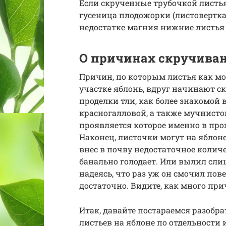
Если скрученные трубочкой листья 
гусеница плодожорки (листовертка)
недостатке магния нижние листья 
О причинах скручиван
Причин, по которым листья как мо
участке яблонь, вдруг начинают ск
проделки тли, как более знакомой 
красногалловой, а также мучнисто
проявляется которое именно в пр
Наконец, листочки могут на яблоне
внес в почву недостаточное колич
банально голодает. Или вылил сли
надеясь, что раз уж он смочил пове
достаточно. Видите, как много пр
Итак, давайте постараемся разобр
листьев на яблоне по отдельности 