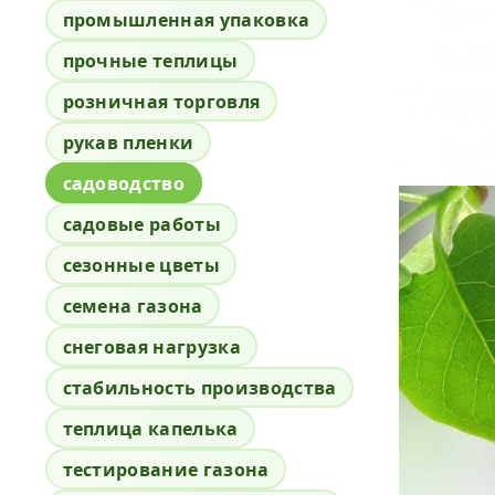
промышленная упаковка
прочные теплицы
розничная торговля
рукав пленки
садоводство
садовые работы
сезонные цветы
семена газона
снеговая нагрузка
стабильность производства
теплица капелька
тестирование газона