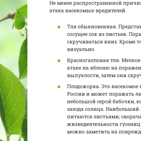
Не менее распространенной причин
атака насекомых-вредителей.
Тля обыкновенная. Представ
сосущее сок из листьев. По
скручиваться вниз. Кроме т
визуально.
Красногалловая тля. Мелкое
атаке на яблоню на пораже
выпуклости, затем они скру
Плодожорка. Это насекомое 
России и может поражать л
небольшой серой бабочки, к
захода солнца. Наибольший 
питаются листьями, сворачи
жизнедеятельности гусениц
можно заметить на поврежд