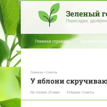
Перейти
к
Зеленый г
контенту
Пересадка, удобрен
Главная страница
Деревья и ку
Главная
»
Советы
У яблони скручиваю
На чтение:
25 мин
Рубрика:
Советы