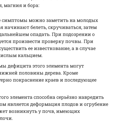
, магния и бора:
е симптомы можно заметить на молодых
ья начинают белеть, скручиваться, затем
 дальнейшем опадать. При подозрении о
уется произвести проверку почвы. При
ществить ее известкование, а в случае
кислым кальцием.
мы дефицита этого элемента могут
 нижней половины дерева. Кроме
терно покраснение краев и последующее
того элемента способна серьёзно навредить
м является деформация плодов и огрубение
жет возникнуть у почв, имеющих
лочи.