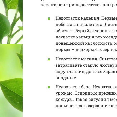
характерен при недостатке кальция
Недостаток кальция. Первы
побегах в начале лета. Лист
обретать бурый оттенок и в
нехватке кальция рекоменд
повышенной кислотности осу
нормы – подкормить серно
Недостаток магния. Симпто
затрагивать старую листву
скручивания, для нее харак
опадание.
Недостаток бора. Нехватка э
урожаю. Основным признако
кожуры. Такая ситуация мо
повышенное содержание ще