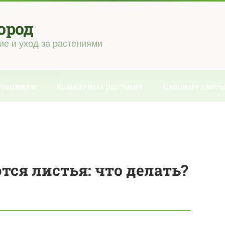
ород
ие и уход за растениями
старники
Комнатные растения
Садовые цвет
тся листья: что делать?