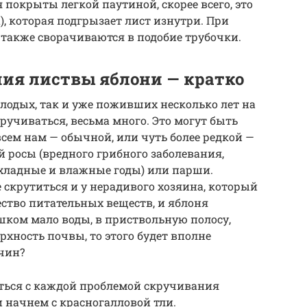
покрыты легкой паутиной, скорее всего, это
, которая подгрызает лист изнутри. При
также сворачиваются в подобие трубочки.
ия листвы яблони — кратко
лодых, так и уже поживших несколько лет на
ручиваться, весьма много. Это могут быть
всем нам — обычной, или чуть более редкой —
й росы (вредного грибного заболевания,
охладные и влажные годы) или парши.
 скрутиться и у нерадивого хозяина, который
ество питательных веществ, и яблоня
шком мало воды, в приствольную полосу,
рхность почвы, то этого будет вполне
ичин?
аться с каждой проблемой скручивания
и начнем с красногалловой тли.