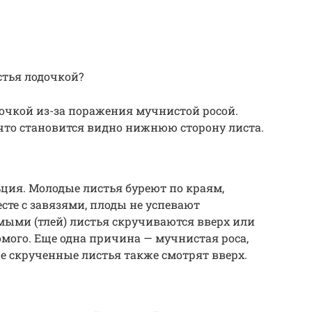
стья лодочкой?
очкой из-за поражения мучнистой росой.
что становится видно нижнюю сторону листа.
ция. Молодые листья буреют по краям,
сте с завязями, плоды не успевают
мыми (тлей) листья скручиваются вверх или
омого. Еще одна причина — мучнистая роса,
е скрученные листья также смотрят вверх.